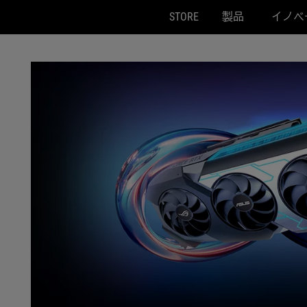
STORE
製品
イノベ
Accessibility links
Skip to content
Accessibility Help
Skip to Menu
ASUS Footer