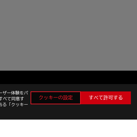
ーザー体験をパ
クッキーの設定
すべて許可する
すべて同意す
最新のお得情報などを手に入れよう
ある「クッキー
新規登録
facebook
instagram
twitter
youtube