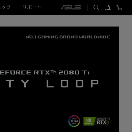
ピック
サポート
ASUS
home
logo