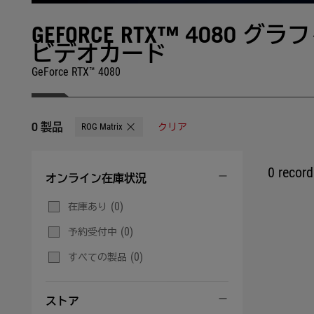
GEFORCE RTX™ 4080 グラフ
ビデオカード
GeForce RTX™ 4080
0 製品
ROG Matrix
クリア
Remove ROG Matrix
0 record 
オンライン在庫状況
(0)
在庫あり
(0)
予約受付中
(0)
すべての製品
ストア