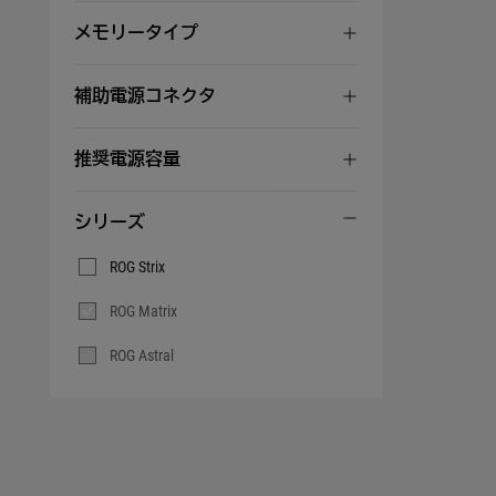
メモリータイプ
補助電源コネクタ
推奨電源容量
シリーズ
シ
ROG Strix
リ
ー
ズ
ROG Matrix
ROG Astral