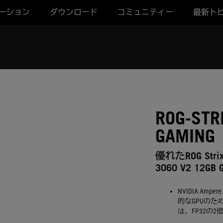
ーション
ダウンロード
コミュニティー
最新ト
ROG-STR
GAMING
優れたROG St
3060 V2 1
NVIDIA A
的なGPUのた
は、FP32の