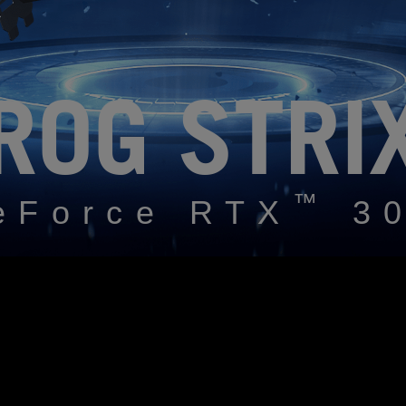
ROG STRI
™
eForce RTX
30