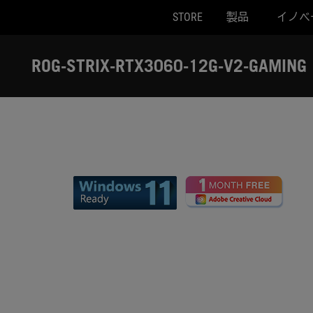
STORE
製品
イノベ
Accessibility links
Skip to content
Accessibility Help
Skip to Menu
ASUS Footer
ROG-STRIX-RTX3060-12G-V2-GAMING