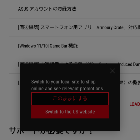
ASUS アカウントの登録方法
[周辺機器] スマートフォン用アプリ「Armoury Crate」対応
[Windows 11/10] Game Bar 機能
[周辺機器] お客様責による損傷（CID＝Customer Induced D
Switch to your local site to shop
[Armoury Crate] 祝祭エフェクト（フェスティブ効果）の概
online and see relevant promotions.
このままにする
LOAD
Switch to the US website
サポートが必要ですか？