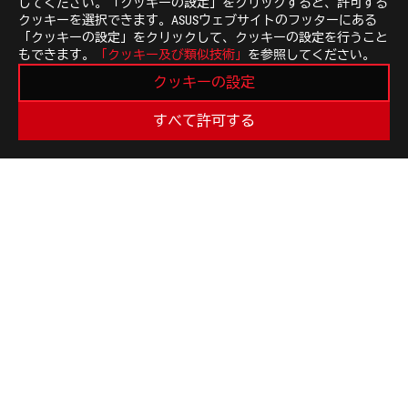
してください。「クッキーの設定」をクリックすると、許可する
すべての仕様は、予告なしに変更されることがあります
クッキーを選択できます。ASUSウェブサイトのフッターにある
ださい。製品はすべての国地域で入手できるわけではあ
「クッキーの設定」をクリックして、クッキーの設定を行うこと
仕様や機能は、モデルによって異なります。すべての画
もできます。
「クッキー及び類似技術」
を参照してください。
基板色、同梱ソフトのバージョンは予告なく変更する場
クッキーの設定
前述のすべてのブランド名および製品名は、各社の商標
特に明記されない限り、すべての性能表示は理論上の性
すべて許可する
があります。
USB 3.0、3.1、3.2、および/またはType-Cの実
ステム構成と動作環境により異なります。
ASUS
Footer
>
GAMING ヘッドセット｜オーディオ
>
左右分離型
>
ROG CETRA TRUE WIRELESS SPEEDNOVA
SUPPORT
最新のお得情報などを手に入れよう
新規登録