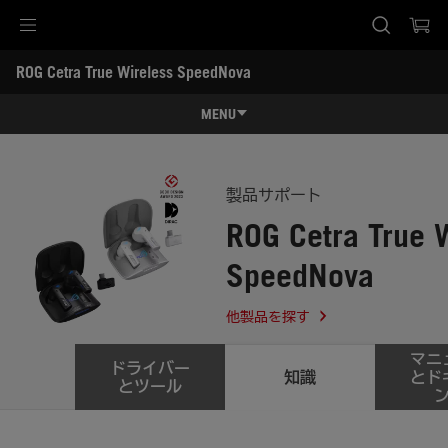
Accessibility links
ROG Cetra True Wireless SpeedNova
Skip to content
Accessibility Help
Skip to Menu
ASUS Footer
-
サ
MENU
ポ
ー
特長
ト
特長
スペック
製品サポート
ROG Cetra True 
レビュー記事 / 動画
SpeedNova
ギャラリー
サポート
他製品を探す
マニ
ドライバー
知識
とド
とツール