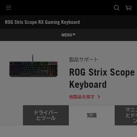
Accessibility links
ROG Strix Scope RX Gaming Keyboard
Skip to content
Accessibility Help
Skip to Menu
ASUS Footer
-
サ
MENU
ポ
ー
特長
ト
特長
スペック
製品サポート
ROG Strix Scope
レビュー記事 / 動画
Keyboard
ギャラリー
サポート
他製品を探す
マニ
ドライバー
知識
とド
とツール