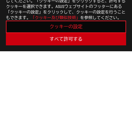
してください。「クッキーの設定」をクリックすると、許可する
すべての仕様は、予告なしに変更されることがあります
クッキーを選択できます。ASUSウェブサイトのフッターにある
ださい。製品はすべての国地域で入手できるわけではあ
「クッキーの設定」をクリックして、クッキーの設定を行うこと
仕様や機能は、モデルによって異なります。すべての画
もできます。
「クッキー及び類似技術」
を参照してください。
基板色、同梱ソフトのバージョンは予告なく変更する場
クッキーの設定
前述のすべてのブランド名および製品名は、各社の商標
特に明記されない限り、すべての性能表示は理論上の性
すべて許可する
があります。
USB 3.0、3.1、3.2、および/またはType-Cの実
ステム構成と動作環境により異なります。
ASUS
Footer
>
GAMING キーボード
>
AURA RGB
>
ROG STRIX SCOPE RX GAMING KEYBOARD
SUPPORT
最新のお得情報などを手に入れよう
新規登録