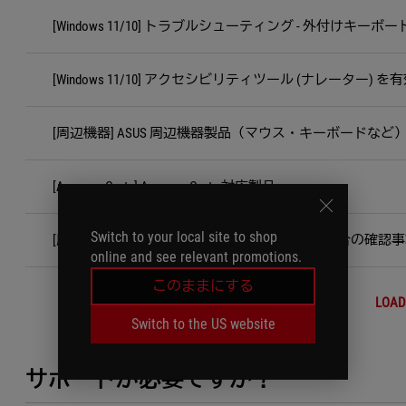
[Windows 11/10] トラブルシューティング - 外付けキー
[Windows 11/10] アクセシビリティツール (ナレーター
[周辺機器] ASUS 周辺機器製品（マウス・キーボードな
[Armoury Crate] Armoury Crate 対応製品
Switch to your local site to shop
[周辺機器] マウス カーソルの動きがおかしい場合の確認
online and see relevant promotions.
このままにする
LOAD
Switch to the US website
サポートが必要ですか？