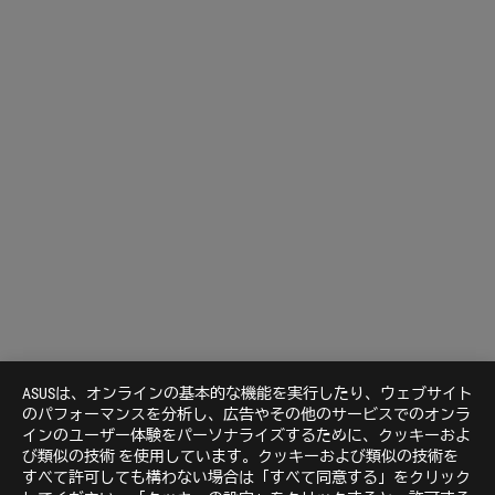
ASUSは、オンラインの基本的な機能を実行したり、ウェブサイト
のパフォーマンスを分析し、広告やその他のサービスでのオンラ
インのユーザー体験をパーソナライズするために、クッキーおよ
Disclaimer
米国およびカナダでは、米連邦通信委員会（Federal Communica
び類似の技術 を使用しています。クッキーおよび類似の技術を
Canada）の認証を受けた製品が販売されます。現地で購入可能な
すべて許可しても構わない場合は「すべて同意する」をクリック
サイトをご覧ください。