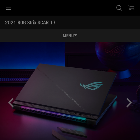
Accessibility links
2021 ROG Strix SCAR 17 
Skip to content
Accessibility Help
Skip to Menu
ASUS Footer
MENU
特長
特長
スペック
ROGインテリジェント冷却システム
レビュー記事 / 動画
カスタマイズ可能なアーマーキャップ
ギャラリー
購入先一覧
サポート