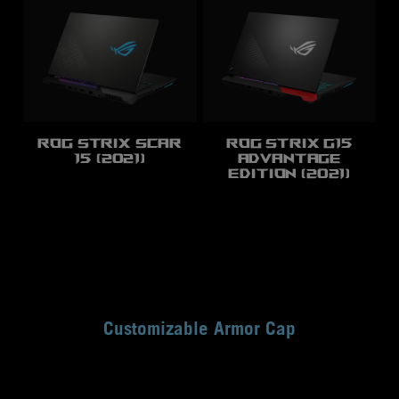
ROG Strix SCAR
ROG Strix G15
15 (2021)
Advantage
Edition (2021)