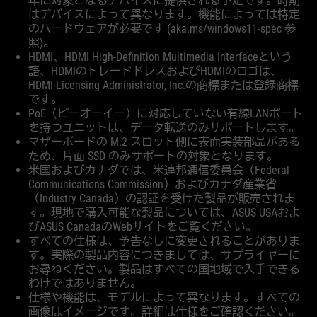
年に対象となるデバイスに提供される予定です。時期
はデバイスによって異なります。機能によっては特定
のハードウェアが必要です (aka.ms/windows11-spec 参
照)。
HDMI、HDMI High-Definition Multimedia Interfaceという
語、HDMIのトレードドレスおよびHDMIのロゴは、
HDMI Licensing Administrator, Inc.の商標または登録商標
です。
PoE（ピーオーイー）に対応していない有線LANポート
を持つユニットは、データ転送のみサポートします。
マザーボードの M.2 スロット側に表面実装部品がある
ため、片面 SSD のみサポートの対象となります。
米国およびカナダでは、米連邦通信委員会（Federal
Communications Commission）およびカナダ産業省
（Industry Canada）の認証を受けた製品が販売されま
す。現地で購入可能な製品については、ASUS USAおよ
びASUS CanadaのWebサイトをご覧ください。
すべての仕様は、予告なしに変更されることがありま
す。実際の製品内容につきましては、サプライヤーに
お尋ねください。製品はすべての国地域で入手できる
わけではありません。
仕様や機能は、モデルによって異なります。すべての
画像はイメージです。詳細は仕様をご確認ください。