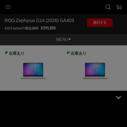
GA403GM-AI9R506016GW
GA403GM-AI9R5060W
Accessibility links
Skip to content
Accessibility Help
Skip to Menu
ASUS Footer
ROG Zephyrus G14 (2026) GA403 
選択する
-
¥399,800
ASUS estoreの最低価格
ス
ペ
MENU
ッ
ク
特長
在庫あり
在庫あり
特長
スペック
ギャラリー
購入先一覧
ROG Zephyrus G14 (2026)
ROG Zephyrus G14 (2026)
サポート
GA403
GA403
GA403GM-AI9R506016GW
GA403GM-AI9R5060W
ASUS estoreの価格
ASUS estoreの価格