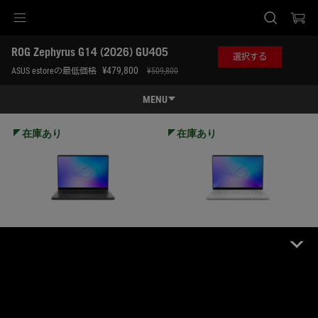
GU405AP-U9R5070G
GU405AR-U9R5070TIW
Accessibility links
ROG Zephyrus G14 (2026) GU405 
Skip to content
Accessibility Help
Skip to Menu
ASUS Footer
選択する
-
¥479,800
ASUS estoreの最低価格
¥509,800
ス
ペ
MENU
ッ
ク
特長
在庫あり
在庫あり
特長
スペック
ギャラリー
購入先一覧
ROG Zephyrus G14 (2026)
ROG Zephyrus G14 (2026)
サポート
GU405
GU405
GU405AP-U9R5070G
GU405AR-U9R5070TIW
ASUS estoreの価格
ASUS estoreの価格