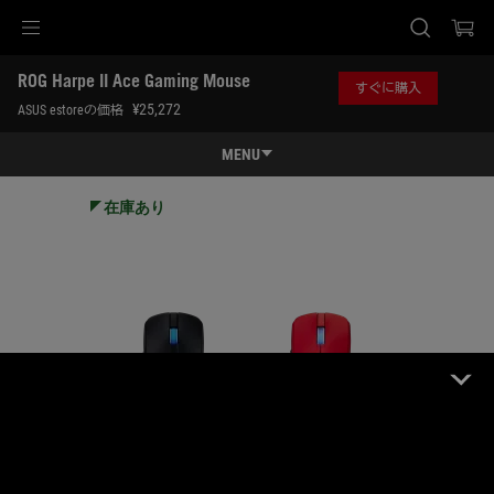
ROG Harpe II Ace Gaming Mouse
Accessibility links
ROG Harpe II Ace Gaming Mouse
Skip to content
Accessibility Help
Skip to Menu
ASUS Footer
すぐに購入
-
¥25,272
ASUS estoreの価格
ス
ペ
MENU
ッ
ク
特長
在庫あり
特長
スペック
レビュー記事 / 動画
ギャラリー
購入先一覧
サポート