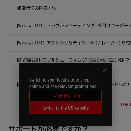
保証状況の確認方法
[Windows 11/10] トラブルシューティング - 外付けキー
[Windows 11/10] アクセシビリティツール (ナレーター
[周辺機器][トラブルシューティング] ROG OMNI RECEIVER
ードで動作しない場合の対処方法
Switch to your local site to shop
[周辺機器] ASUS 周辺機器製品（マウス・キーボードな
online and see relevant promotions.
このままにする
LOAD
Switch to the US website
サポートが必要ですか？