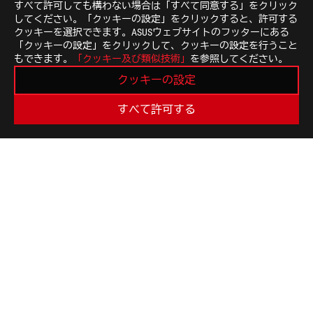
すべて許可しても構わない場合は「すべて同意する」をクリック
サイトをご覧ください。
してください。「クッキーの設定」をクリックすると、許可する
すべての仕様は、予告なしに変更されることがあります
クッキーを選択できます。ASUSウェブサイトのフッターにある
ださい。製品はすべての国地域で入手できるわけではあ
「クッキーの設定」をクリックして、クッキーの設定を行うこと
仕様や機能は、モデルによって異なります。すべての画
もできます。
「クッキー及び類似技術」
を参照してください。
基板色、同梱ソフトのバージョンは予告なく変更する場
クッキーの設定
前述のすべてのブランド名および製品名は、各社の商標
特に明記されない限り、すべての性能表示は理論上の性
すべて許可する
があります。
USB 3.0、3.1、3.2、および/またはType-Cの実
ステム構成と動作環境により異なります。
ASUS
Footer
>
GAMING マウス｜マウスパッド
>
左右両利き用
>
ROG STRIX IMPACT III WIRELESS
SUPPORT
最新のお得情報などを手に入れよう