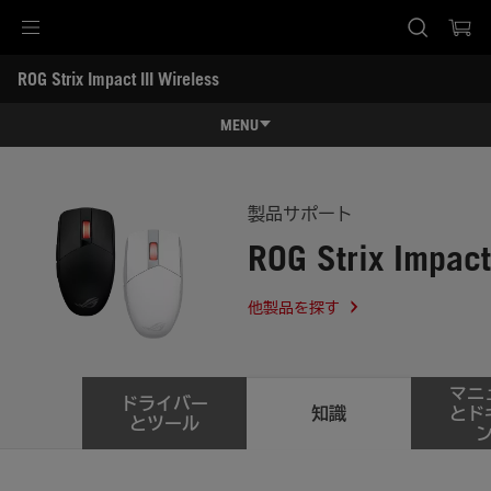
Accessibility links
ROG Strix Impact III Wireless
Skip to content
Accessibility Help
Skip to Menu
ASUS Footer
-
サ
MENU
ポ
ー
特長
ト
特長
スペック
製品サポート
ROG Strix Impact
レビュー記事 / 動画
ギャラリー
他製品を探す
サポート
マニ
ドライバー
知識
とド
とツール