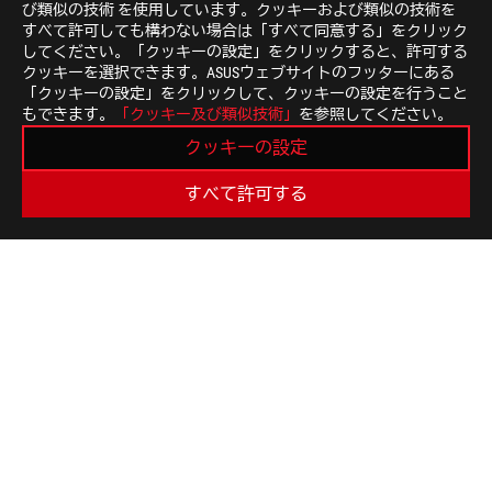
び類似の技術 を使用しています。クッキーおよび類似の技術を
Canada）の認証を受けた製品が販売されます。現地で購入可能な
すべて許可しても構わない場合は「すべて同意する」をクリック
サイトをご覧ください。
してください。「クッキーの設定」をクリックすると、許可する
すべての仕様は、予告なしに変更されることがあります
クッキーを選択できます。ASUSウェブサイトのフッターにある
ださい。製品はすべての国地域で入手できるわけではあ
「クッキーの設定」をクリックして、クッキーの設定を行うこと
仕様や機能は、モデルによって異なります。すべての画
もできます。
「クッキー及び類似技術」
を参照してください。
基板色、同梱ソフトのバージョンは予告なく変更する場
クッキーの設定
前述のすべてのブランド名および製品名は、各社の商標
特に明記されない限り、すべての性能表示は理論上の性
すべて許可する
があります。
USB 3.0、3.1、3.2、および/またはType-Cの実
ステム構成と動作環境により異なります。
ASUS
Footer
>
GAMING マウス｜マウスパッド
>
人間工学に基づいた右利き用
>
ROG KERIS WIRELESS EVA EDITION
SUPPORT