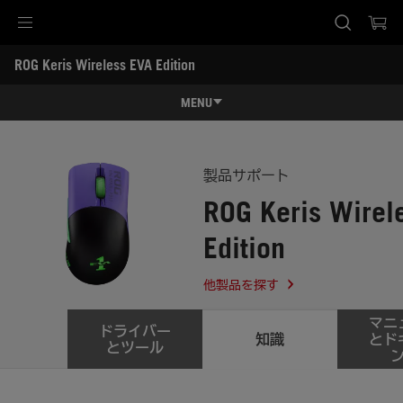
Accessibility links
ROG Keris Wireless EVA Edition
Skip to content
Accessibility Help
Skip to Menu
ASUS Footer
-
サ
MENU
ポ
ー
特長
ト
特長
スペック
製品サポート
ROG Keris Wirel
レビュー記事 / 動画
Edition
ギャラリー
サポート
他製品を探す
マニ
ドライバー
知識
とド
とツール