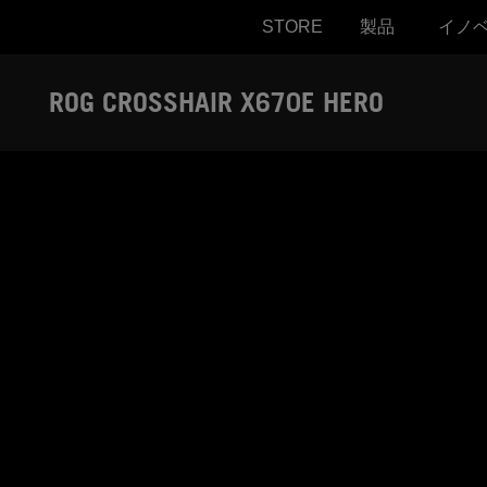
STORE
製品
イノ
Accessibility links
Skip to content
Accessibility Help
Skip to Menu
ASUS Footer
ROG CROSSHAIR X670E HERO