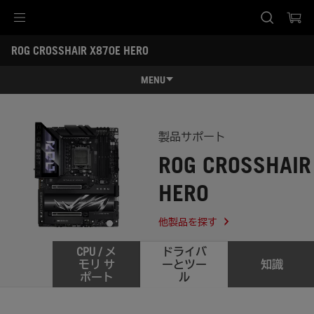
Accessibility links
ROG CROSSHAIR X870E HERO
Skip to content
Accessibility Help
Skip to Menu
ASUS Footer
-
サ
MENU
ポ
ー
特長
ト
特長
スペック
製品サポート
ROG CROSSHAIR
レビュー記事 / 動画
HERO
ギャラリー
サポート
他製品を探す
CPU / メ
ドライバ
モリ サ
ーとツー
知識
ポート
ル