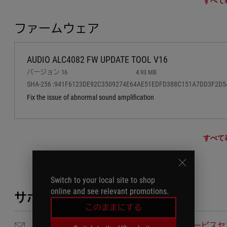
すべて
ファームウェア
AUDIO ALC4082 FW UPDATE TOOL V16
バージョン 16
4.93 MB
SHA-256 :941F6123DE92C3509274E64AE51EDFD388C151A7DD3F2D5
Fix the issue of abnormal sound amplification
すべて
Switch to your local site to shop
online and see relevant promotions.
サポートが必要ですか？
このままにする
メールでのお問い合わせ
サービスセ