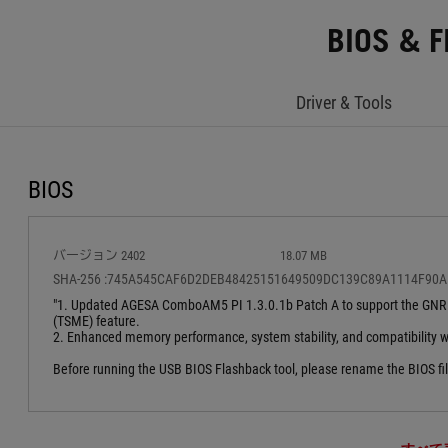
BIOS & 
Driver & Tools
BIOS
バージョン 2402
18.07 MB
SHA-256 :745A545CAF6D2DEB48425151649509DC139C89A1114F90
"1. Updated AGESA ComboAM5 PI 1.3.0.1b Patch A to support the GNR
(TSME) feature.
2. Enhanced memory performance, system stability, and compatibility
Before running the USB BIOS Flashback tool, please rename the BIOS f