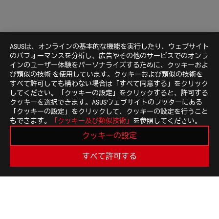
ASUSは、オンラインの基本的な機能を実行したり、ウェブサイト
のパフォーマンスを分析し、広告やその他のサービスでのオンラ
インのユーザー体験をパーソナライズするために、クッキーおよ
び類似の技術 を使用しています。クッキーおよび類似の技術を
すべて許可しても構わない場合は「すべて同意する」をクリック
してください。「クッキーの設定」をクリックすると、許可する
クッキーを選択できます。ASUSウェブサイトのフッターにある
「クッキーの設定」をクリックして、クッキーの設定を行うこと
もできます。
「クッキー及び類似技術」
を参照してください。
Disclaimer
製品の外観や仕様は製品改善のために予告なく変更する
クッキーの設定
各製品や使用条件により計算値が異なる場合があります
製品（電気、電子機器、水銀を含むボタン電池）は一般
すべて許可する
地域の規制を確認してください。
このウェブサイトに表示されている商標記号（TM、®
が、共通法の保護の下で商標として使用されているか、米
いることを意味します。
HDMI、HDMI High-Definition Multimedia Interf
Administrator, Inc.の商標または登録商標です。
米国およびカナダでは、米連邦通信委員会（Federal Communica