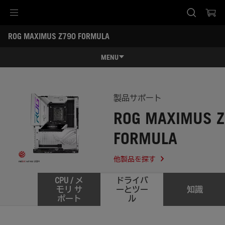
Accessibility links
ROG MAXIMUS Z790 FORMULA
Skip to content
Accessibility Help
Skip to Menu
ASUS Footer
-
サ
MENU
ポ
ー
特長
ト
特長
スペック
製品サポート
ROG MAXIMUS 
レビュー記事 / 動画
FORMULA
ギャラリー
サポート
他製品を探す
CPU / メ
ドライバ
モリ サ
ーとツー
知識
ポート
ル