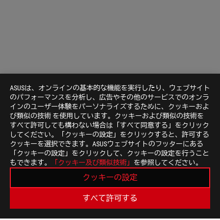
ASUSは、オンラインの基本的な機能を実行したり、ウェブサイト
のパフォーマンスを分析し、広告やその他のサービスでのオンラ
インのユーザー体験をパーソナライズするために、クッキーおよ
び類似の技術 を使用しています。クッキーおよび類似の技術を
すべて許可しても構わない場合は「すべて同意する」をクリック
してください。「クッキーの設定」をクリックすると、許可する
クッキーを選択できます。ASUSウェブサイトのフッターにある
「クッキーの設定」をクリックして、クッキーの設定を行うこと
もできます。
「クッキー及び類似技術」
を参照してください。
Disclaimer
製品の外観や仕様は製品改善のために予告なく変更する
クッキーの設定
各製品や使用条件により計算値が異なる場合があります
製品（電気、電子機器、水銀を含むボタン電池）は一般
すべて許可する
地域の規制を確認してください。
このウェブサイトに表示されている商標記号（TM、®
が、共通法の保護の下で商標として使用されているか、米