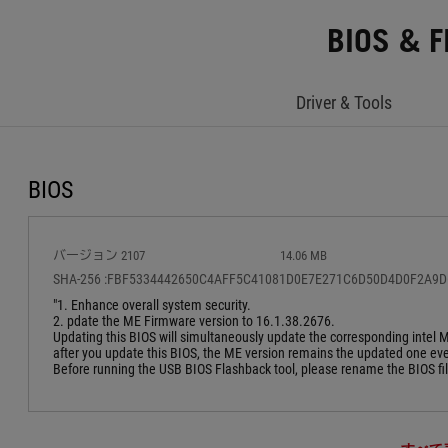
BIOS & 
Driver & Tools
BIOS
バージョン 2107
14.06 MB
SHA-256 :FBF5334442650C4AFF5C41081D0E7E271C6D50D4D0F2A9
"1. Enhance overall system security.
2. pdate the ME Firmware version to 16.1.38.2676.
Updating this BIOS will simultaneously update the corresponding intel 
after you update this BIOS, the ME version remains the updated one even 
Before running the USB BIOS Flashback tool, please rename the BIOS f