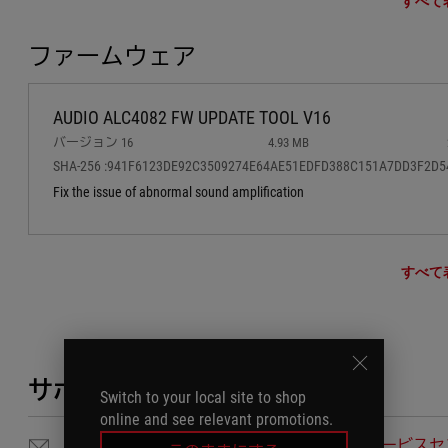
すべて
ファームウェア
AUDIO ALC4082 FW UPDATE TOOL V16
バージョン 16
4.93 MB
SHA-256 :941F6123DE92C3509274E64AE51EDFD388C151A7DD3F2D5
Fix the issue of abnormal sound amplification
すべて
サポートが必要ですか？
Switch to your local site to shop
online and see relevant promotions.
メールでのお問い合わせ
サービスセ