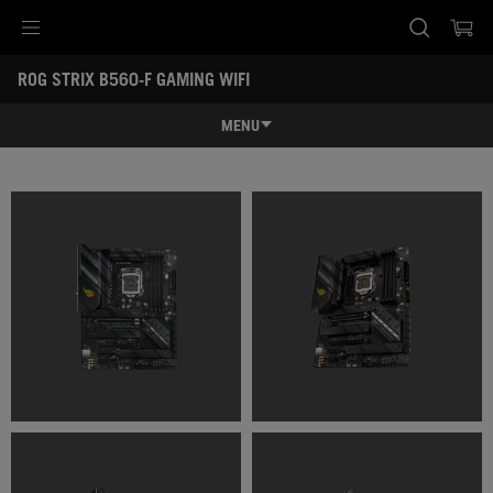
Accessibility links
ROG STRIX B560-F GAMING WIFI
Skip to content
Accessibility Help
Skip to Menu
ASUS Footer
-
ギ
MENU
ャ
ラ
特長
リ
ー
特長
スペック
レビュー記事 / 動画
ギャラリー
サポート