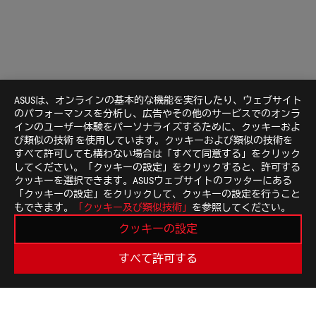
ASUSは、オンラインの基本的な機能を実行したり、ウェブサイト
のパフォーマンスを分析し、広告やその他のサービスでのオンラ
インのユーザー体験をパーソナライズするために、クッキーおよ
び類似の技術 を使用しています。クッキーおよび類似の技術を
すべて許可しても構わない場合は「すべて同意する」をクリック
してください。「クッキーの設定」をクリックすると、許可する
クッキーを選択できます。ASUSウェブサイトのフッターにある
「クッキーの設定」をクリックして、クッキーの設定を行うこと
ASUS
もできます。
「クッキー及び類似技術」
を参照してください。
Footer
>
GAMING マザーボード
>
マザーボード FILTER
クッキーの設定
>
ROG STRIX B560-F GAMING WIFI
GALLERY
すべて許可する
最新のお得情報などを手に入れよう