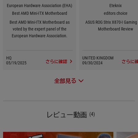
European Hardware Association (EHA)
Eteknix
Best AMD Mini-ITX Motherboard
editors choice
Best AMD Mini-ITX Motherboard as
ASUS ROG Strix X870-I Gaming
voted by the expert panel of the
Motherboard Review
European Hardware Association.
HQ
UNITED KINGDOM
さらに確認
さらに
05/19/2025
09/30/2024
全部見る
レビュー動画
(4)