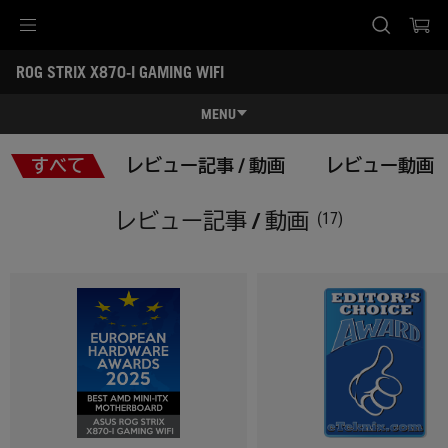
Accessibility links
ROG STRIX X870-I GAMING WIFI
Skip to content
Accessibility Help
Skip to Menu
ASUS Footer
-
レ
MENU
ビ
ュ
特長
ー
すべて
レビュー記事 / 動画
レビュー動画
記
特長
スペック
事
/
レビュー記事 / 動画
(17)
動
レビュー記事 / 動画
画
ギャラリー
サポート