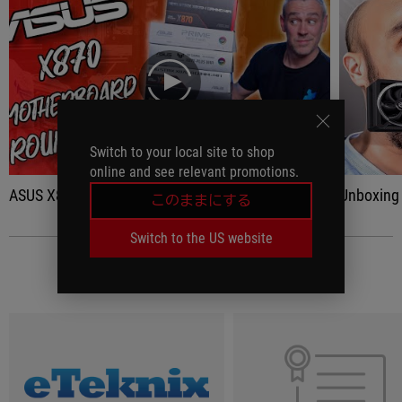
play
Switch to your local site to shop
online and see relevant promotions.
ASUS X870 & X870E Motherboard Roundup & VRM Analysis!
Unboxing 
このままにする
Switch to the US website
レビュー記事
(4)