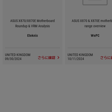
ASUS X870/X870E Motherboard
ASUS X870 & X870E motherb
Roundup & VRM Analysis
range overview
Eteknix
WePC
UNITED KINGDOM
UNITED KINGDOM
さらに確認
さらに
09/30/2024
10/11/2024