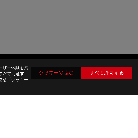
ーザー体験をパ
クッキーの設定
すべて許可する
すべて同意す
ある「クッキー
最新のお得情報などを手に入れよう
新規登録
facebook
instagram
twitter
youtube
E SETTINGS
©ASUSTEK COMPUTER INC. ALL RIGHTS RESERVED.