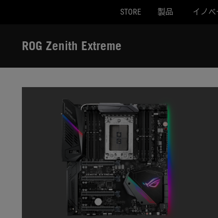
STORE
製品
イノベ
Accessibility links
Skip to content
Accessibility Help
Skip to Menu
ASUS Footer
ROG Zenith Extreme
-
ギ
ャ
ラ
リ
ー