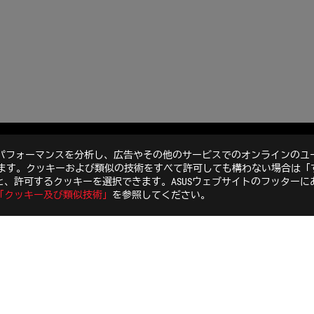
のパフォーマンスを分析し、広告やその他のサービスでのオンラインのユ
ROG ZENITH EXTREME
GALLERY
います。クッキーおよび類似の技術をすべて許可しても構わない場合は「
、許可するクッキーを選択できます。ASUSウェブサイトのフッターに
「クッキー及び類似技術」
を参照してください。
特定商取引法に基づく表記
個人情報保護方針
ご利用条件
COOKI