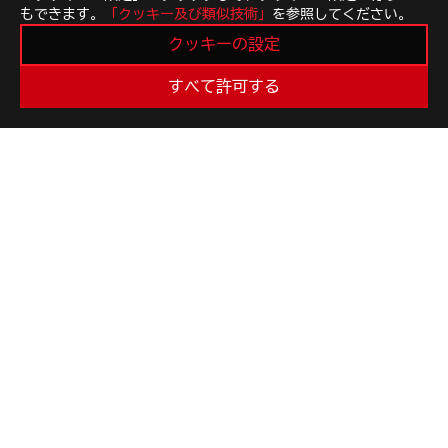
もできます。
「クッキー及び類似技術」
を参照してください。
クッキーの設定
すべて許可する
ASUS
Footer
>
GAMING ネットワーク
>
ネットワーク FILTER
>
ROG RAPTURE GT-AX6000
AWARD
最新のお得情報などを手に入れよう
新規登録
ROGについて
NEWSROOM