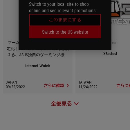
Switch to your local site to shop
online and see relevant promotions.
このままにする
Switch to the US website
ゲームの通信もWi-Fiルーターで安
Excellent
定化！ SwitchやPS5、スマホでも使
XFastest
える、ASUS独自のゲーミング機能
に注目
Internet Watch
JAPAN
TAIWAN
さらに確認
さらに
09/22/2022
11/24/2022
全部見る