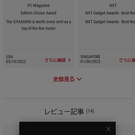
PC Magazine
NXT
Editor's Choice Award
NXT Gadget Awards - Best Ro
The GT-AX6000 is worth every cent as a
NXT Gadget Awards - Best Ro
top-of-the-line router
USA
SINGAPORE
さらに確認
さらに
05/19/2022
01/09/2023
全部見る
レビュー記事
(14)