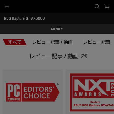
Accessibility links
ROG Rapture GT-AX6000
Skip to content
Accessibility Help
Skip to Menu
ASUS Footer
-
レ
MENU
ビ
ュ
特長
ー
すべて
レビュー記事 / 動画
レビュー記事
記
特長
スペック
事
/
レビュー記事 / 動画
(24)
動
レビュー記事 / 動画
画
ギャラリー
サポート