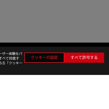
ーザー体験をパ
クッキーの設定
すべて許可する
すべて同意す
ある「クッキー
最新のお得情報などを手に入れよう
新規登録
facebook
instagram
twitter
youtube
E SETTINGS
©ASUSTEK COMPUTER INC. ALL RIGHTS RESERVED.