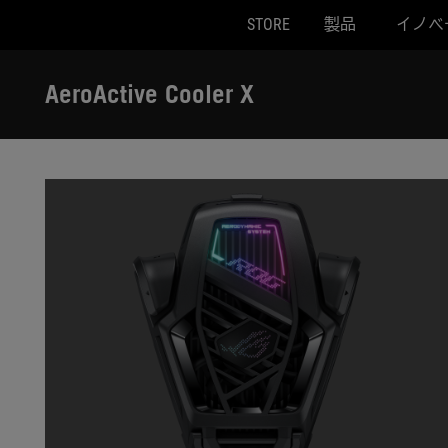
STORE
製品
イノベ
Accessibility links
Skip to content
Accessibility Help
Skip to Menu
ASUS Footer
AeroActive Cooler X
-
ギ
ャ
ラ
リ
ー