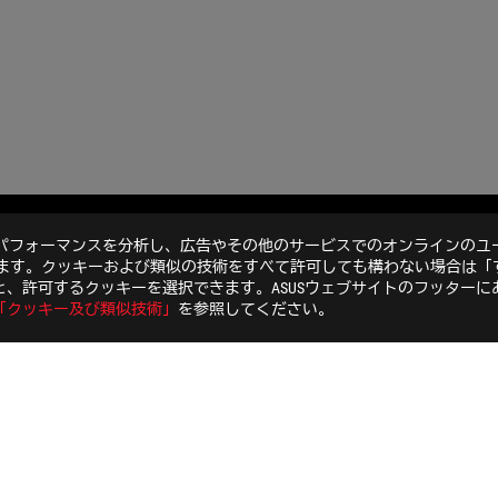
のパフォーマンスを分析し、広告やその他のサービスでのオンラインのユ
AEROACTIVE COOLER X
GALLERY
います。クッキーおよび類似の技術をすべて許可しても構わない場合は「
、許可するクッキーを選択できます。ASUSウェブサイトのフッターに
「クッキー及び類似技術」
を参照してください。
特定商取引法に基づく表記
個人情報保護方針
ご利用条件
COOKI