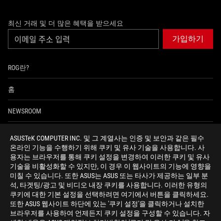
최신 거래 및 더 많은 혜택을 받으세요
가입하기
ROG란?
홈
NEWSROOM
facebook
twitter
youtube
instagram
ASUSTeK COMPUTER INC. 및 그 계열사는 인증 및 보안과 같은 필수
온라인 기능을 수행하기 위해 쿠키 및 유사 기술을 사용합니다. 사
용자는 브라우저를 통해 쿠키 설정을 변경하여 이러한 쿠키 및 유사
기술을 비활성화할 수 있지만, 이 경우 이 웹사이트의 기능에 영향을
상호명: 주식회사 비원시스템 | 대표자명: 정훈락 | 사업자등록번호:
미칠 수 있습니다. 또한 ASUS는 ASUS 또는 타사가 제공하는 일부 분
106-86-74236 | 주소: 서울특별시 강서구 공항대로46길 13-20 (화곡
석, 타겟팅/광고 및 비디오 내장 쿠키를 사용합니다. 이러한 유형의
동) | 통신판매신고번호: 제 2022-서울강서-2530 호
쿠키에 대한 기본 설정을 선택하려면 여기에서 버튼을 클릭하세요.
또한 ASUS 웹사이트 하단에 있는 '쿠키 설정'을 클릭하거나 설치한
브라우저를 사용하여 언제든지 쿠키 설정을 구성할 수 있습니다. 자