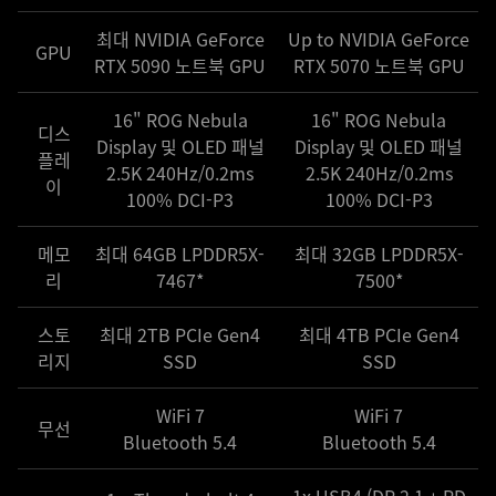
최대 NVIDIA GeForce
Up to NVIDIA GeForce
GPU
RTX 5090 노트북 GPU
RTX 5070 노트북 GPU
16" ROG Nebula
16" ROG Nebula
디스
Display 및 OLED 패널
Display 및 OLED 패널
플레
2.5K 240Hz/0.2ms
2.5K 240Hz/0.2ms
이
100% DCI-P3
100% DCI-P3
메모
최대 64GB LPDDR5X-
최대 32GB LPDDR5X-
리
7467*
7500*
스토
최대 2TB PCIe Gen4
최대 4TB PCIe Gen4
리지
SSD
SSD
WiFi 7
WiFi 7
무선
Bluetooth 5.4
Bluetooth 5.4
1x USB4 (DP 2.1 + PD