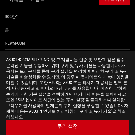
ROG란?
홈
NEWSROOM
ASUSTeK COMPUTER INC. 및 그 계열사는 인증 및 보안과 같은 필수
facebook
twitter
youtube
instagram
온라인 기능을 수행하기 위해 쿠키 및 유사 기술을 사용합니다. 사
용자는 브라우저를 통해 쿠키 설정을 변경하여 이러한 쿠키 및 유사
기술을 비활성화할 수 있지만, 이 경우 이 웹사이트의 기능에 영향을
상호명: 주식회사 비원시스템 | 대표자명: 정훈락 | 사업자등록번호:
미칠 수 있습니다. 또한 ASUS는 ASUS 또는 타사가 제공하는 일부 분
106-86-74236 | 주소: 서울특별시 강서구 공항대로46길 13-20 (화곡동) |
석, 타겟팅/광고 및 비디오 내장 쿠키를 사용합니다. 이러한 유형의
통신판매신고번호: 제 2022-서울강서-2530 호
쿠키에 대한 기본 설정을 선택하려면 여기에서 버튼을 클릭하세요.
또한 ASUS 웹사이트 하단에 있는 '쿠키 설정'을 클릭하거나 설치한
브라우저를 사용하여 언제든지 쿠키 설정을 구성할 수 있습니다. 자
세한 내용은 ASUS 개인정보 처리방침의 '쿠키 및 유사 기술'을 참조
Korea/한국어
하십시오.
개인정보 처리방침
사용주의 약관
쿠키 설정
쿠키 설정