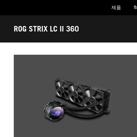
제품
Accessibility links
Skip to content
Accessibility Help
Skip to Menu
ASUS Footer
ROG STRIX LC II 360
-
갤
러
리