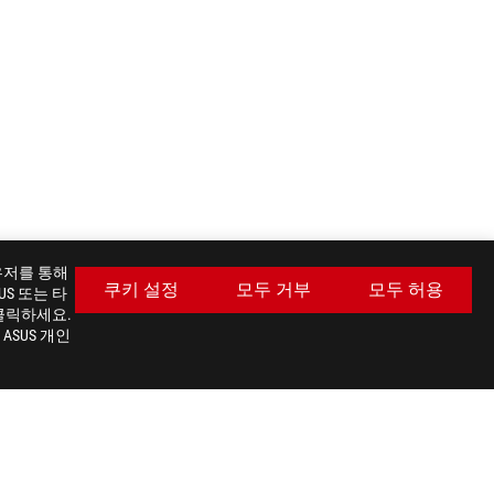
라우저를 통해
쿠키 설정
모두 거부
모두 허용
S 또는 타
클릭하세요.
ASUS 개인
최신 거래 및 더 많은 혜택을 받으세요
가입하기
facebook
twitter
youtube
instagram