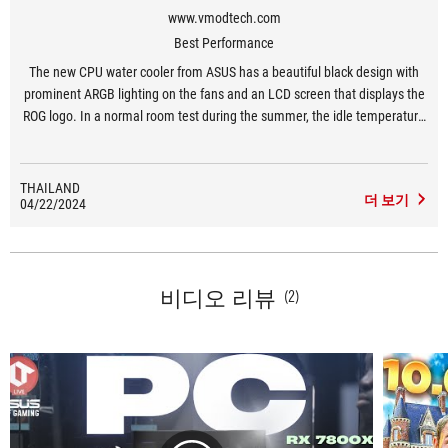
www.vmodtech.com
Best Performance
The new CPU water cooler from ASUS has a beautiful black design with
prominent ARGB lighting on the fans and an LCD screen that displays the
ROG logo. In a normal room test during the summer, the idle temperature
was 37-38 degrees Celsius and at full load it was 63-70 degrees Celsius,
which is considered cool and efficient. The noise from the pump and fans
is very low even under heavy use. The ARGB feature can be customized
THAILAND
더 보기
04/22/2024
via Armoury Crate and the pump can be rotated 360 degrees.
비디오 리뷰
(2)