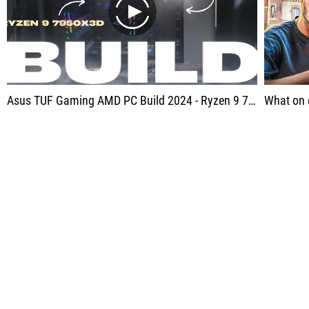
play
Asus TUF Gaming AMD PC Build 2024 - Ryzen 9 7950X3D, Asus RX 7800 XT - LIVE!
What on 