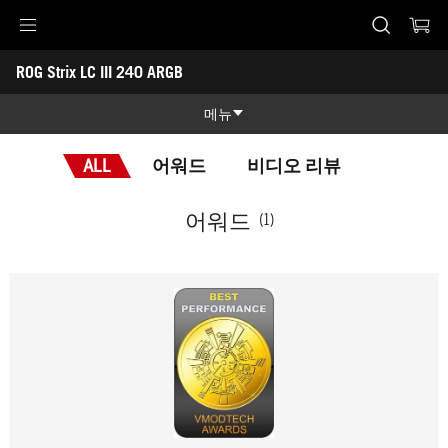
Accessibility links
ROG Strix LC III 240 ARGB
Skip to content
Accessibility Help
Skip to Menu
ASUS Footer
-
어
메뉴
워
드
제품 특징
ALL
어워드
비디오 리뷰
제품 특징
기술 스펙
어워드
(1)
어워드
갤러리
구매하기
지원