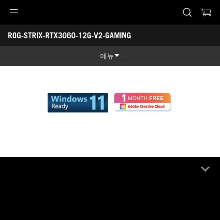
Accessibility links
ROG-STRIX-RTX3060-12G-V2-GAMING
Skip to content
Accessibility Help
Skip to Menu
ASUS Footer
메뉴
제품 특징
제품 특징
기술 스펙
갤러리
지원