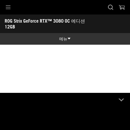
Accessibility links
ROG Strix GeForce RTX™ 3080 OC 에디션 
Skip to content
Accessibility Help
Skip to Menu
ASUS Footer
12GB
메뉴
제품 특징
제품 특징
기술 스펙
어워드
갤러리
지원