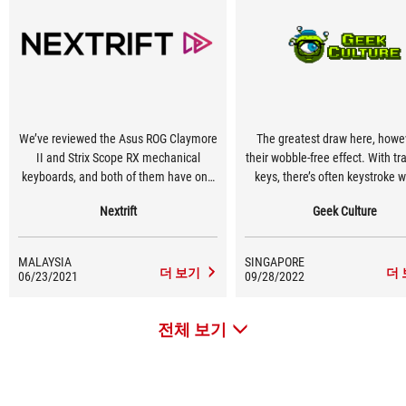
We’ve reviewed the Asus ROG Claymore
The greatest draw here, howev
II and Strix Scope RX mechanical
their wobble-free effect. With tra
keyboards, and both of them have one
keys, there’s often keystroke 
thing in common: they feature Asus’
and inconsistency when force is
Nextrift
Geek Culture
very own ROG RX optical switches.
on different parts of the keyca
Surprisingly enough, these switches are
that won’t be an issue for the 
actually quite good, even in comparison
switches. Their square stems k
MALAYSIA
SINGAPORE
to aftermarket switches in the
pressure equally distributed thr
더 보기
더
06/23/2021
09/28/2022
enthusiast keyboard scene.
allowing for consistent, firm ke
across all areas when press
전체 보기