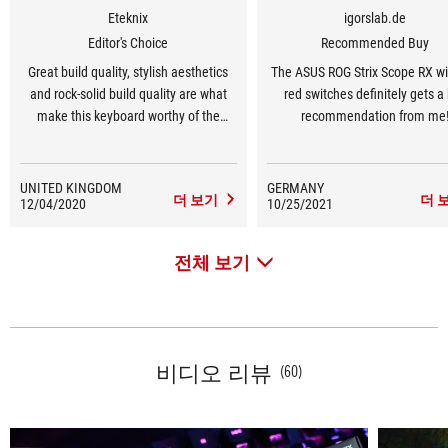
Eteknix
igorslab.de
Editor's Choice
Recommended Buy
Great build quality, stylish aesthetics
The ASUS ROG Strix Scope RX wi
and rock-solid build quality are what
red switches definitely gets a
make this keyboard worthy of the
recommendation from me
investment.
UNITED KINGDOM
GERMANY
더 보기
더 
12/04/2020
10/25/2021
전체 보기
비디오 리뷰
(60)