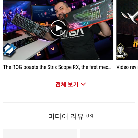
play
The ROG boasts the Strix Scope RX, the first mechanical RGB keyboard for gaming with exclusive ROG RX red optical mechanical switches.
Video rev
전체 보기
미디어 리뷰
(18)