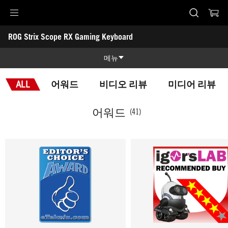
Accessibility links
ROG Strix Scope RX Gaming Keyboard
Skip to content
Accessibility Help
Skip to Menu
ASUS Footer
-
어
메뉴
워
드
제품 특징
ALL
어워드
비디오 리뷰
미디어 리뷰
제품 특징
기술 스펙
어워드
(41)
어워드
갤러리
지원