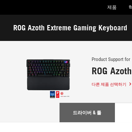
제품
Accessibility links
Skip to content
Accessibility Help
Skip to Menu
ASUS Footer
ROG Azoth Extreme Gaming Keyboard
-
지
원
Product Support for
ROG Azoth
다른 제품 선택하기
드라이버 & 툴