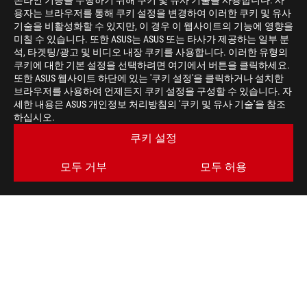
온라인 기능을 수행하기 위해 쿠키 및 유사 기술을 사용합니다. 사
용자는 브라우저를 통해 쿠키 설정을 변경하여 이러한 쿠키 및 유사
기술을 비활성화할 수 있지만, 이 경우 이 웹사이트의 기능에 영향을
미칠 수 있습니다. 또한 ASUS는 ASUS 또는 타사가 제공하는 일부 분
Disclaimer
미국 연방통신위원회(FCC) 및 캐나다 산업부(Industry 
석, 타겟팅/광고 및 비디오 내장 쿠키를 사용합니다. 이러한 유형의
에서 구매 가능한 제품에 대한 정보는 ASUS USA 및 ASUS 
쿠키에 대한 기본 설정을 선택하려면 여기에서 버튼을 클릭하세요.
제품 사양 및 구성은 예고 없이 변경될 수 있습니다. 정확
또한 ASUS 웹사이트 하단에 있는 '쿠키 설정'을 클릭하거나 설치한
지역에서 판매되지 않을 수 있습니다.
브라우저를 사용하여 언제든지 쿠키 설정을 구성할 수 있습니다. 자
제품 사양과 기능은 모델에 따라 다를 수 있으며, 모든 이
세한 내용은 ASUS 개인정보 처리방침의 '쿠키 및 유사 기술'을 참조
품 사양 페이지를 참고해 주세요.
하십시오.
PCB 색상 및 기본 제공 소프트웨어 버전은 예고 없이 변경
쿠키 설정
본 문서에 언급된 브랜드명 및 제품명은 각 소유권자의 등
별도 표기가 없는 한, 모든 성능 수치는 이론적 성능을 기
모두 거부
모두 허용
USB 3.0, USB 3.1, USB 3.2 및 USB Type-C의 실제
용 환경에 따라 달라질 수 있습니다.
ASUS
Footer
>
게이밍 마우스 & 마우스패드
>
ERGONOMIC RIGHT-HANDED
>
ROG KERIS WIRELESS