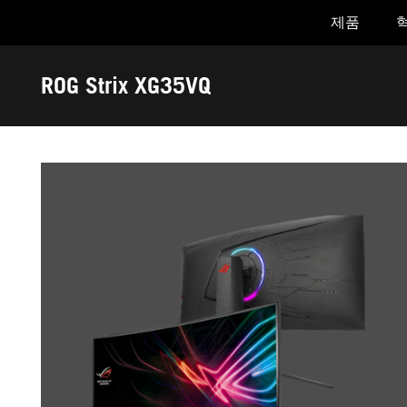
제품
Accessibility links
Skip to content
Accessibility Help
Skip to Menu
ASUS Footer
ROG Strix XG35VQ
-
갤
러
리