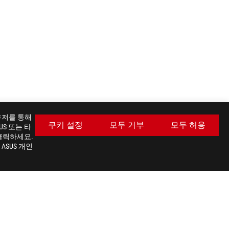
라우저를 통해
쿠키 설정
모두 거부
모두 허용
S 또는 타
클릭하세요.
ASUS 개인
최신 거래 및 더 많은 혜택을 받으세요
가입하기
facebook
twitter
youtube
instagram
 통신판매신고번호: 제 2022-서울강서-2530 호