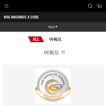
Accessibility links
ROG MAXIMUS X CODE
Skip to content
Accessibility Help
Skip to Menu
ASUS Footer
-
어
메뉴
워
드
제품 특징
ALL
어워드
제품 특징
기술 스펙
어워드
(1)
어워드
갤러리
지원