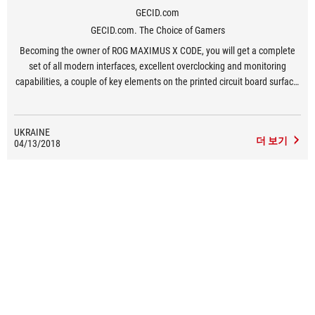
GECID.com
GECID.com. The Choice of Gamers
Becoming the owner of ROG MAXIMUS X CODE, you will get a complete
set of all modern interfaces, excellent overclocking and monitoring
capabilities, a couple of key elements on the printed circuit board surface,
advanced equipment, and a rigorous design in dark colors.
UKRAINE
더 보기
04/13/2018