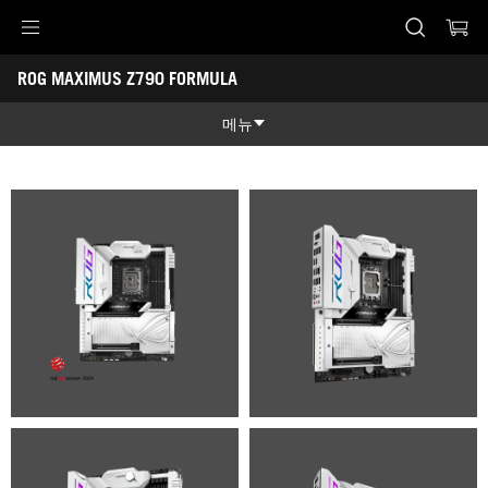
Accessibility links
ROG MAXIMUS Z790 FORMULA
Skip to content
Accessibility Help
Skip to Menu
ASUS Footer
-
갤
메뉴
러
리
제품 특징
제품 특징
기술 스펙
어워드
갤러리
지원