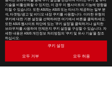
용자는 브라우저를 통해 쿠키 설정을 변경하여 이러한 쿠키 및 유사
기술을 비활성화할 수 있지만, 이 경우 이 웹사이트의 기능에 영향을
미칠 수 있습니다. 또한 ASUS는 ASUS 또는 타사가 제공하는 일부 분
석, 타겟팅/광고 및 비디오 내장 쿠키를 사용합니다. 이러한 유형의
쿠키에 대한 기본 설정을 선택하려면 여기에서 버튼을 클릭하세요.
또한 ASUS 웹사이트 하단에 있는 '쿠키 설정'을 클릭하거나 설치한
브라우저를 사용하여 언제든지 쿠키 설정을 구성할 수 있습니다. 자
세한 내용은 ASUS 개인정보 처리방침의 '쿠키 및 유사 기술'을 참조
ASUS
하십시오.
Footer
>
게이밍 메인보드
>
메인보드 FILTER
쿠키 설정
>
ROG STRIX B360-H GAMING
GALLERY
모두 거부
모두 허용
최신 거래 및 더 많은 혜택을 받으세요
가입하기
ROG란?
홈