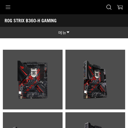
Accessibility links
ROG STRIX B360-H GAMING
Skip to content
Accessibility Help
Skip to Menu
ASUS Footer
-
갤
메뉴
러
리
제품 특징
제품 특징
기술 스펙
어워드
갤러리
지원