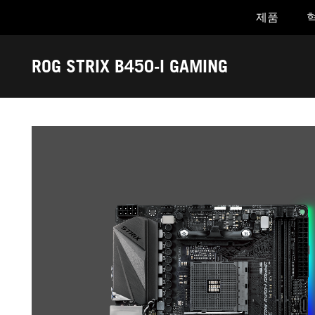
제품
Accessibility links
Skip to content
Accessibility Help
Skip to Menu
ASUS Footer
ROG STRIX B450-I GAMING
-
갤
러
리