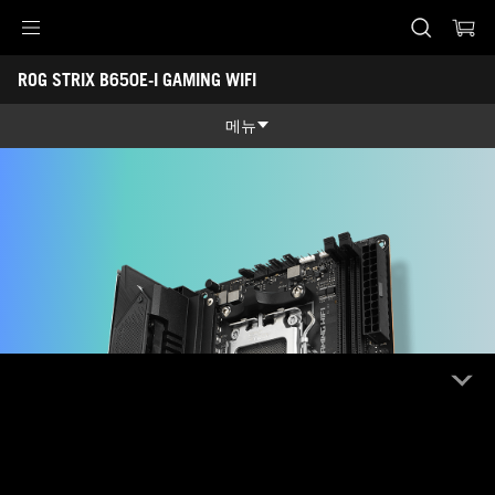
Accessibility links
ROG STRIX B650E-I GAMING WIFI
Skip to content
Accessibility Help
Skip to Menu
ASUS Footer
메뉴
제품 특징
제품 특징
기술 스펙
어워드
갤러리
지원