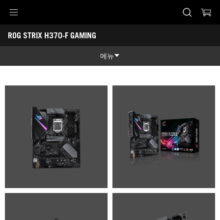
Accessibility links
ROG STRIX H370-F GAMING
Skip to content
Accessibility Help
Skip to Menu
ASUS Footer
-
갤
메뉴
러
리
제품 특징
제품 특징
기술 스펙
어워드
갤러리
지원