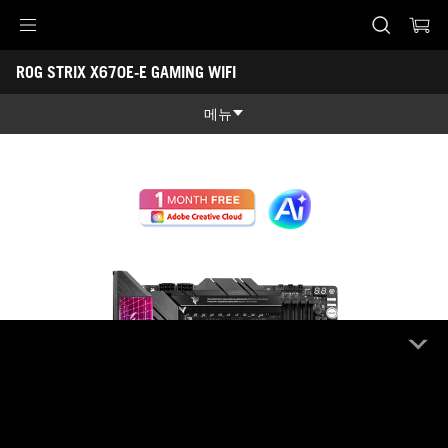
Accessibility links
ROG STRIX X670E-E GAMING WIFI
Skip to content
Accessibility Help
Skip to Menu
ASUS Footer
메뉴
제품 특징
제품 특징
기술 스펙
어워드
갤러리
지원