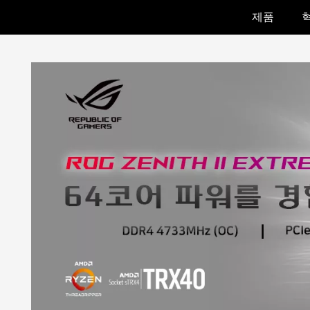
제품
Accessibility links
Skip to content
Accessibility Help
Skip to Menu
ASUS Footer