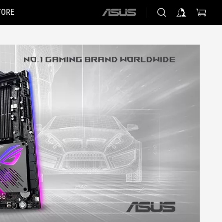
TORE
ASUS
home
logo