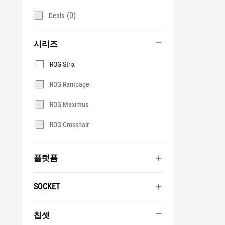
(0)
Deals
시리즈
시
ROG Strix
리
즈
ROG Rampage
ROG Maximus
ROG Crosshair
플랫폼
SOCKET
칩셋