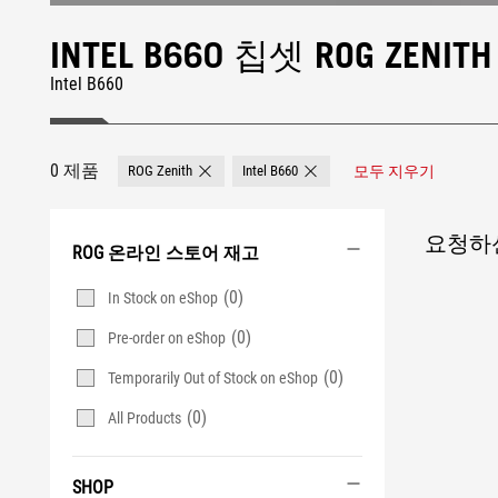
INTEL B660 칩셋 ROG ZEN
Intel B660
0 제품
ROG Zenith
Intel B660
모두 지우기
Remove ROG Zenith
Remove Intel B660
요청하신
ROG 온라인 스토어 재고
(0)
In Stock on eShop
(0)
Pre-order on eShop
(0)
Temporarily Out of Stock on eShop
(0)
All Products
SHOP