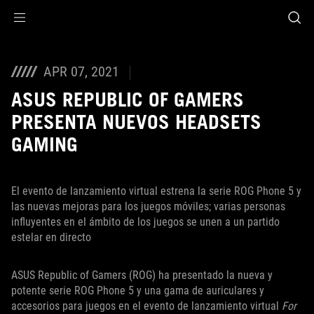
Accessibility links
Skip to content
Accessibility Help
Skip to Menu
Footer ASUS
APR 07, 2021
ASUS REPUBLIC OF GAMERS
PRESENTA NUEVOS HEADSETS
GAMING
El evento de lanzamiento virtual estrena la serie ROG Phone 5 y
las nuevas mejoras para los juegos móviles; varias personas
influyentes en el ámbito de los juegos se unen a un partido
estelar en directo
ASUS Republic of Gamers (ROG) ha presentado la nueva y
potente serie ROG Phone 5 y una gama de auriculares y
accesorios para juegos en el evento de lanzamiento virtual
For