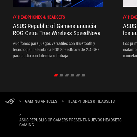
HEADPHONES & HEADSETS
HEAD
ASUS Republic of Gamers anuncia
ASUS 
ROG Cetra True Wireless SpeedNova
los a
Audífonos para juegos versátiles con Bluetooth y
Los pri
tecnología inalámbrica ROG SpeedNova de 2.4 GHz
inalámbr
para audio con latencia ultrabaja
cancelac
inalámbr
>
GAMING ARTICLES
>
HEADPHONES & HEADSETS
>
ASUS REPUBLIC OF GAMERS PRESENTA NUEVOS HEADSETS
GAMING