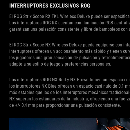
INTERRUPTORES EXCLUSIVOS ROG
El ROG Strix Scope RX TKL Wireless Deluxe puede ser especific
Los interruptores ROG RX cuentan con iluminación RGB centraliz
garantizan una pulsación consistente y libre de bamboleos con u
El ROG Strix Scope NX Wireless Deluxe puede equiparse con int
interruptores ofrecen un accionamiento más rápido y tienen cur
los jugadores una gran sensación de pulsación y retroalimentació
adapte a su estilo de juego y preferencias personales.
Los interruptores ROG NX Red y NX Brown tienen un espacio cero
los interruptores NX Blue ofrecen un espacio casi nulo de 0,1 m
más estables que las de los interruptores mecánicos tradiciona
NX superan los estándares de la industria, ofreciendo una fuerz
de +/- 0,4 mm para proporcionar una pulsación consistente.