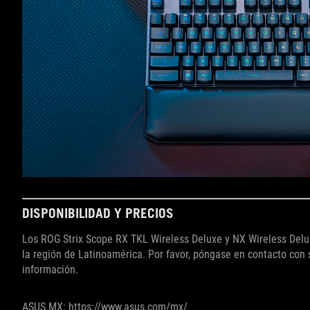
DISPONIBILIDAD Y PRECIOS
Los ROG Strix Scope RX TKL Wireless Deluxe y NX Wireless Delux
la región de Latinoamérica. Por favor, póngase en contacto con
información.
ASUS MX: https://www.asus.com/mx/