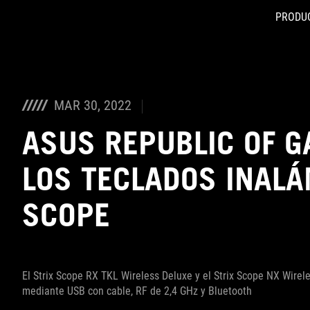
PRODU
Accessibility links
Skip to content
Accessibility Help
Skip to Menu
Footer ASUS
MAR 30, 2022
ASUS REPUBLIC OF 
LOS TECLADOS INALÁ
SCOPE
El Strix Scope RX TKL Wireless Deluxe y el Strix Scope NX Wirel
mediante USB con cable, RF de 2,4 GHz y Bluetooth