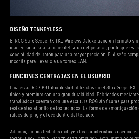
DISEÑO TENKEYLESS
El ROG Strix Scope RX TKL Wireless Deluxe tiene un formato sin
más espacio para la mano del ratón del jugador; por lo que es pe
sensibilidad del ratón para una mayor precisión. El diseño compa
mochila para llevarlo a un torneo LAN.
FUNCIONES CENTRADAS EN EL USUARIO
Las teclas ROG PBT doubleshot utilizadas en el Strix Scope RX
único y premium con una gran durabilidad. Fabricados mediante 
translúcidos cuentan con una escritura ROG sin fisuras para prop
resistentes al brillo de los teclados. La forma de amortiguació
ruidos de ping y el eco dentro del teclado.
Además, ambos teclados incluyen las características esenciales q
teclas Quick Toggle, Stealth y Ctrl ampliada. Esta última es el 