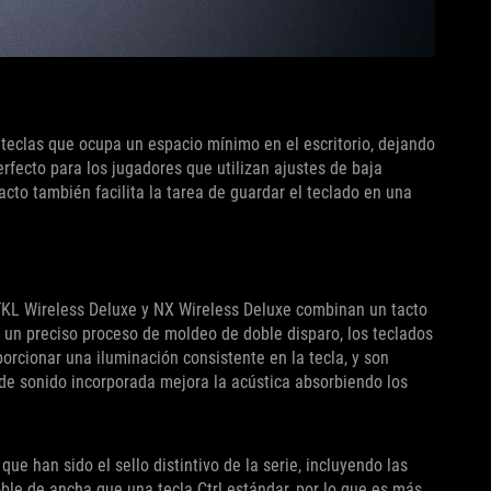
 teclas que ocupa un espacio mínimo en el escritorio, dejando
rfecto para los jugadores que utilizan ajustes de baja
cto también facilita la tarea de guardar el teclado en una
 TKL Wireless Deluxe y NX Wireless Deluxe combinan un tacto
un preciso proceso de moldeo de doble disparo, los teclados
orcionar una iluminación consistente en la tecla, y son
n de sonido incorporada mejora la acústica absorbiendo los
ue han sido el sello distintivo de la serie, incluyendo las
doble de ancha que una tecla Ctrl estándar, por lo que es más