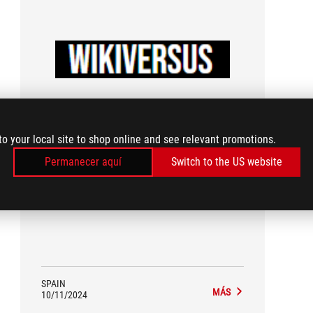
Wikiversus
to your local site to shop online and see relevant promotions.
Recommended
Permanecer aquí
Switch to the US website
Quality construction.
SPAIN
MÁS
10/11/2024