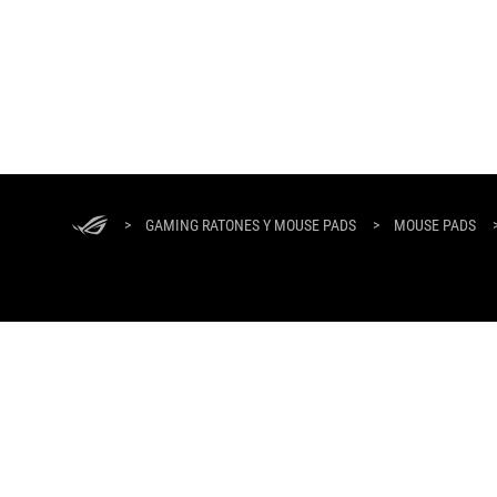
Footer
ASUS
>
GAMING RATONES Y MOUSE PADS
>
MOUSE PADS
HOME
ACERCA DE ROG
NOTICIAS
Latin Spanish/Español