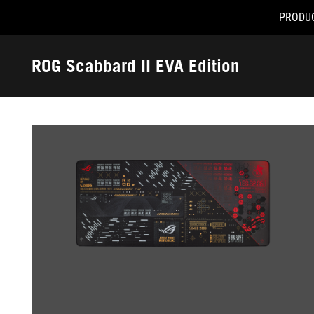
PRODU
Accessibility links
Skip to content
Accessibility Help
Skip to Menu
Footer ASUS
ROG Scabbard II EVA Edition
-
Galería