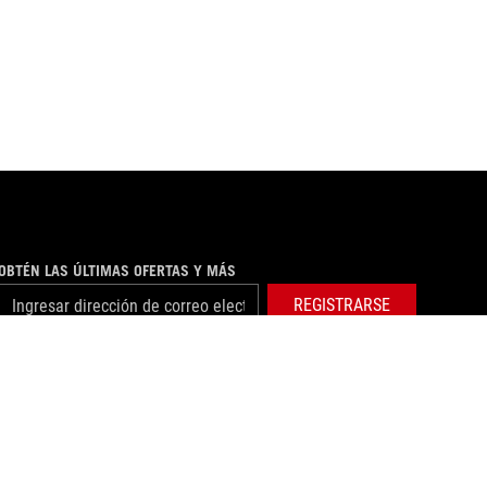
OBTÉN LAS ÚLTIMAS OFERTAS Y MÁS
REGISTRARSE
facebook
twitter
threads
©ASUSTEK COMPUTER INC. TODOS LOS DERECHOS RESERVADOS.