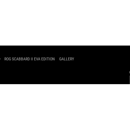
>
ROG SCABBARD II EVA EDITION
GALLERY
POLÍTICA DE PRIVACIDAD
CONDICIONES DE USO