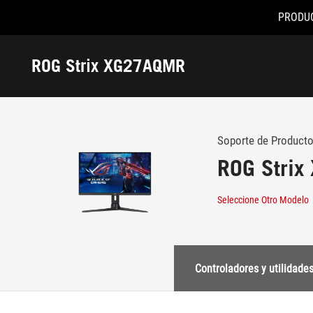
PRODU
Accessibility links
Skip to content
Accessibility Help
Skip to Menu
Footer ASUS
ROG Strix XG27AQMR
-
Soporte
Soporte de Producto
ROG Stri
Seleccione Otro Modelo
Controladores y utilidade