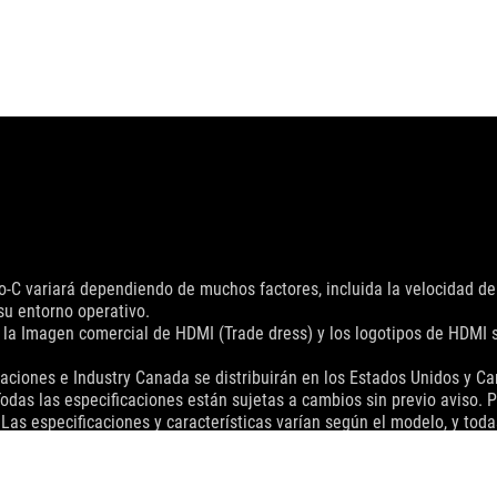
ipo-C variará dependiendo de muchos factores, incluida la velocidad de
su entorno operativo.
, la Imagen comercial de HDMI (Trade dress) y los logotipos de HDMI
aciones e Industry Canada se distribuirán en los Estados Unidos y C
das las especificaciones están sujetas a cambios sin previo aviso. P
as especificaciones y características varían según el modelo, y toda
 PCB y las versiones de software incluidas están sujetas a cambios s
que se indique lo contrario, todas las declaraciones de rendimiento 
ncia real de USB 3.0, 3.1, 3.2 y / o Tipo-C variará dependiendo de mu