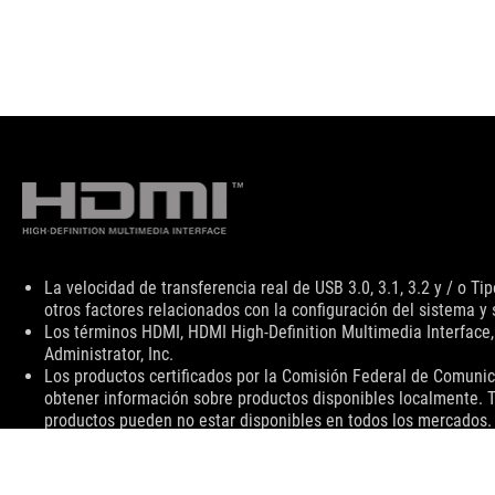
Descargo
La velocidad de transferencia real de USB 3.0, 3.1, 3.2 y / o T
de
otros factores relacionados con la configuración del sistema y 
responsabilidad
Los términos HDMI, HDMI High-Definition Multimedia Interface
Administrator, Inc.
Los productos certificados por la Comisión Federal de Comunic
obtener información sobre productos disponibles localmente. To
productos pueden no estar disponibles en todos los mercados. L
especificaciones para obtener todos los detalles. El color de
son marcas comerciales de sus respectivas compañías. A menos 
variar en situaciones del mundo real. La velocidad de transfere