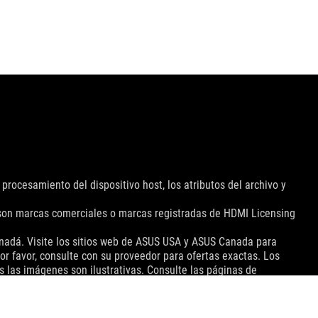
 procesamiento del dispositivo host, los atributos del archivo y
 son marcas comerciales o marcas registradas de HDMI Licensing
anadá. Visite los sitios web de ASUS USA y ASUS Canada para
or favor, consulte con su proveedor para ofertas exactas. Los
s las imágenes son ilustrativas. Consulte las páginas de
in previo aviso. Los nombres de marcas y productos mencionados
se basan en el rendimiento teórico. Las cifras reales pueden
chos factores, incluida la velocidad de procesamiento del