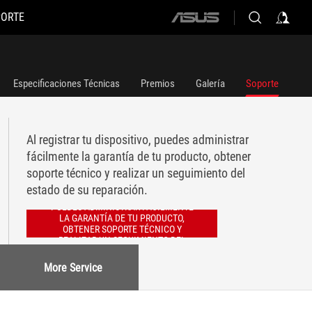
PORTE
ASUS
home
logo
Especificaciones Técnicas
Premios
Galería
Soporte
Al registrar tu dispositivo, puedes administrar
fácilmente la garantía de tu producto, obtener
soporte técnico y realizar un seguimiento del
estado de su reparación.
AL REGISTRAR TU DISPOSITIVO,
PUEDES ADMINISTRAR FÁCILMENTE
LA GARANTÍA DE TU PRODUCTO,
OBTENER SOPORTE TÉCNICO Y
REALIZAR UN SEGUIMIENTO DEL
ESTADO DE SU REPARACIÓN.
More Service