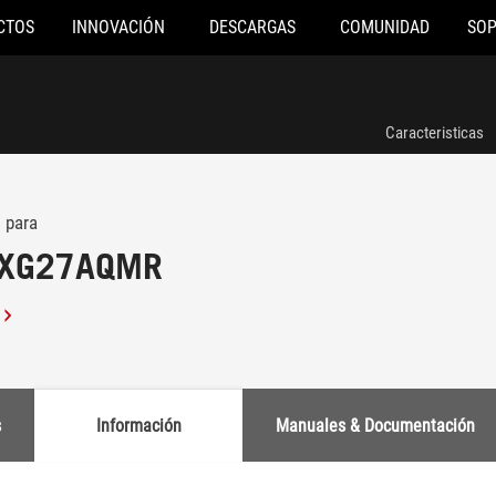
CTOS
INNOVACIÓN
DESCARGAS
COMUNIDAD
SO
Caracteristicas
 para
x XG27AQMR
s
Información
Manuales & Documentación