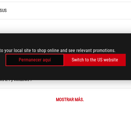
ASUS
to your local site to shop online and see relevant promotions.
Permanecer aquí
Switch to the US website
ión y guía de uso
ws 8.1 y Windows 7
MOSTRAR MÁS.