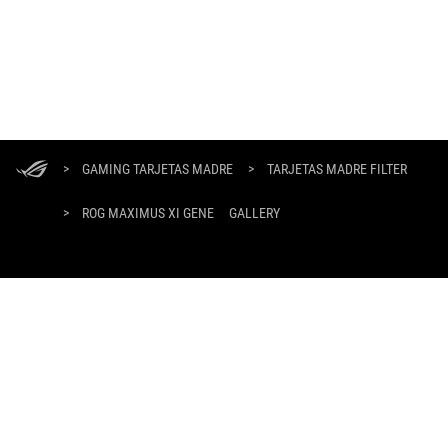
Footer
ASUS
>
GAMING TARJETAS MADRE
>
TARJETAS MADRE FILTER
>
ROG MAXIMUS XI GENE
GALLERY
OBTÉN LAS ÚLTIMAS OFERTAS Y MÁS
REGISTRARSE
HOME
ACERCA DE ROG