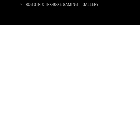
>
ROG STRIX TRX40-XE GAMING
GALLERY
OBTÉN LAS ÚLTIMAS OFERTAS Y MÁS
REGISTRARSE
HOME
ACERCA DE ROG
NOTICIAS
facebook
twitter
threads
Latin Spanish/Español