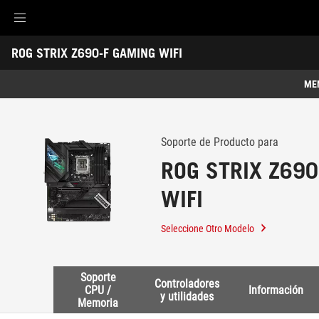
Accessibility links
ROG STRIX Z690-F GAMING WIFI
Skip to content
Accessibility Help
Skip to Menu
Footer ASUS
-
Soporte
ME
Caracteristicas
Caracteristicas
Especificaciones Técnicas
Soporte de Producto para
ROG STRIX Z690
Premios
WIFI
Galería
Soporte
Seleccione Otro Modelo
Soporte
Controladores
CPU /
Información
y utilidades
Memoria