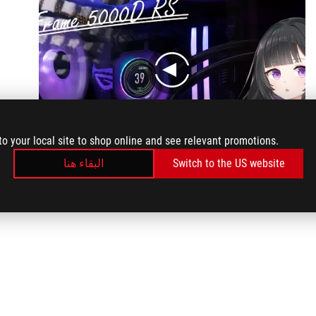
play
to your local site to shop online and see relevant promotions.
البقاء هنا
Switch to the US website
Unparalleled Customization｜Stylish Starry Sky Lighting 4K Gaming PC with Corsair Frame 5000D RS and ROG【Ryzen 7 9800X3D + RTX 5070 Ti】