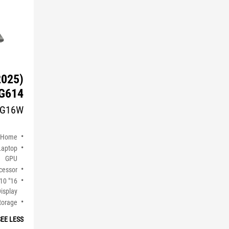
2025)
G614
VG16W
 Home
Laptop
GPU
cessor
:10
isplay
torage
SEE LESS