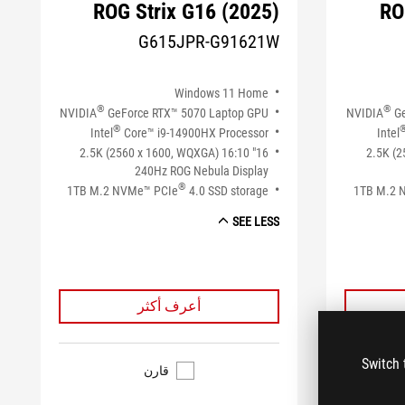
ROG Strix G16 (2025)
RO
G615JPR-G91621W
Windows 11 Home
®
®
NVIDIA
GeForce RTX™ 5070 Laptop GPU
NVIDIA
Ge
®
Intel
Core™ i9-14900HX Processor
Intel
16" 2.5K (2560 x 1600, WQXGA) 16:10
16" 2.5K
240Hz ROG Nebula Display
®
1TB M.2 NVMe™ PCIe
4.0 SSD storage
1TB M.2 
SEE LESS
أعرف أكثر
Switch 
قارن