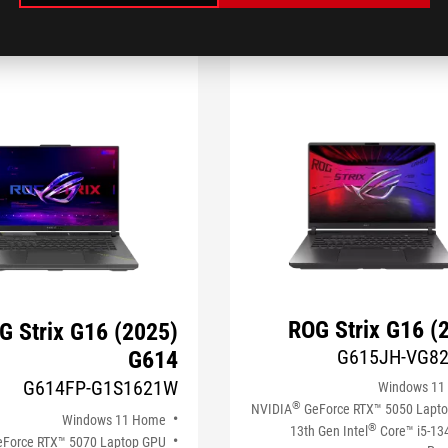
ROG Strix G16 (
G Strix G16 (2025)
G615JH-VG8
G614
G614FP-G1S1621W
Windows 11
®
NVIDIA
GeForce RTX™ 5050 Lapt
Windows 11 Home
®
13th Gen Intel
Core™ i5-1
Force RTX™ 5070 Laptop GPU