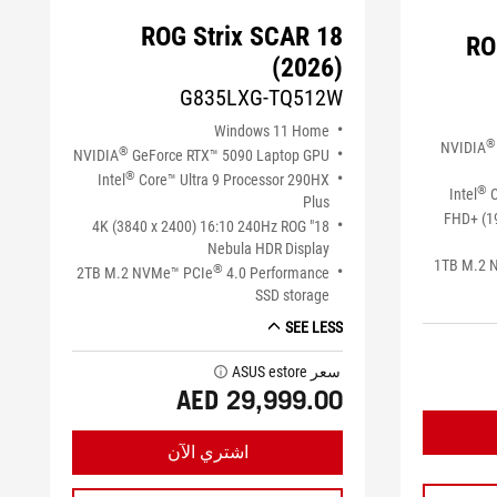
ROG Strix SCAR 18
RO
(2026)
G835LXG-TQ512W
Windows 11 Home
®
NVIDIA
®
NVIDIA
GeForce RTX™ 5090 Laptop GPU
®
Intel
Core™ Ultra 9 Processor 290HX
®
Intel
C
Plus
16" FHD+
18" 4K (3840 x 2400) 16:10 240Hz ROG
Nebula HDR Display
1TB M.2 
®
2TB M.2 NVMe™ PCIe
4.0 Performance
SSD storage
SEE LESS
سعر ASUS estore
tooltip
AED 29,999.00
اشتري الآن