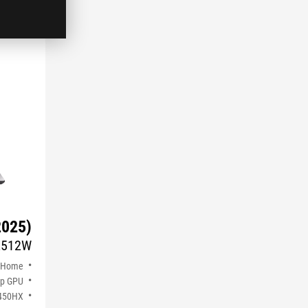
2025)
2512W
 Home
op GPU
3450HX