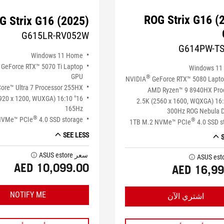
ROG Strix G16 (
G Strix G16 (2025)
G615LR-RV052W
G614PW-T
Windows 11 Home
GeForce RTX™ 5070 Ti Laptop
Windows 11
GPU
®
NVIDIA
GeForce RTX™ 5080 Lapt
ore™ Ultra 7 Processor 255HX
AMD Ryzen™ 9 8940HX Pro
 (1920 x 1200, WUXGA) 16:10
16" 2.5K (2560 x 1600, WQXGA) 16
165Hz
300Hz ROG Nebula D
®
NVMe™ PCIe
4.0 SSD storage
®
1TB M.2 NVMe™ PCIe
4.0 SSD s
SEE LESS
سعر ASUS estore
tooltip
tooltip
AED 10,099.00
AED 16,99
NOTIFY ME
اشتري الآن