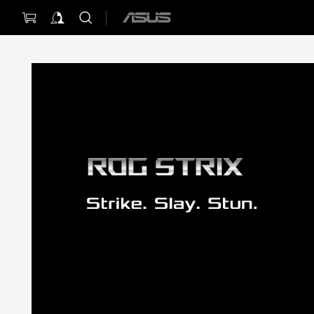
ASUS
home
logo