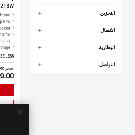
S218W
التخزين
 Home
op GPU
cessor
الاتصال
:10
isplay
البطارية
torage
SEE LESS
التواصل
سعر ASUS estore
9.00