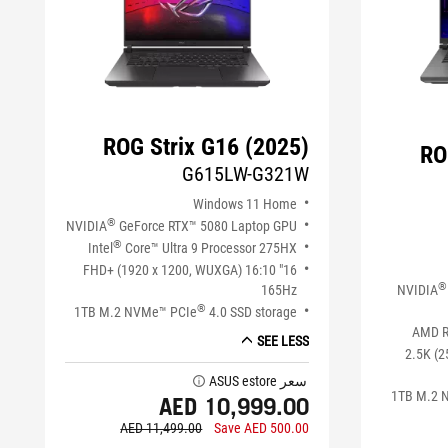
ROG Strix G16 (2025)
RO
G615LW-G321W
Windows 11 Home
®
NVIDIA
GeForce RTX™ 5080 Laptop GPU
®
Intel
Core™ Ultra 9 Processor 275HX
16" FHD+ (1920 x 1200, WUXGA) 16:10
®
NVIDIA
165Hz
®
1TB M.2 NVMe™ PCIe
4.0 SSD storage
AMD R
SEE LESS
16" 2.5K
سعر ASUS estore
tooltip
1TB M.2 
AED 10,999.00
AED 11,499.00
Save AED 500.00