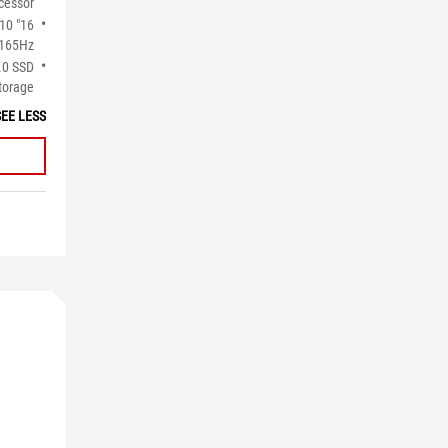
cessor
:10
165Hz
.0 SSD
torage
SEE LESS