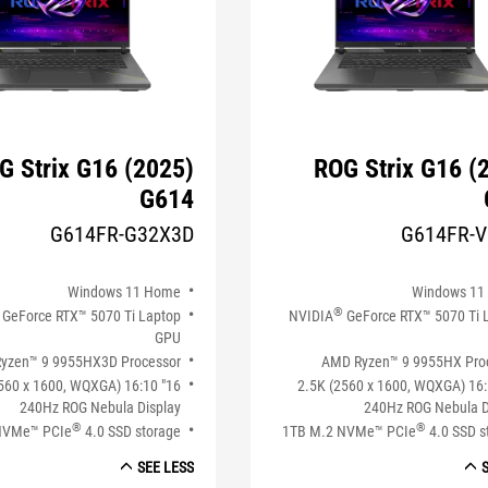
G Strix G16 (2025)
ROG Strix G16 (
G614
G614FR-G32X3D
G614FR-
Windows 11 Home
Windows 11
®
GeForce RTX™ 5070 Ti Laptop
NVIDIA
GeForce RTX™ 5070 Ti 
GPU
yzen™ 9 9955HX3D Processor
AMD Ryzen™ 9 9955HX Pro
 (2560 x 1600, WQXGA) 16:10
16" 2.5K (2560 x 1600, WQXGA) 16
240Hz ROG Nebula Display
240Hz ROG Nebula D
®
®
NVMe™ PCIe
4.0 SSD storage
1TB M.2 NVMe™ PCIe
4.0 SSD s
SEE LESS