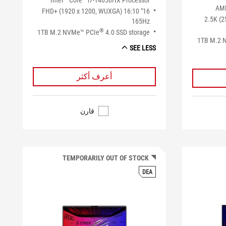
Intel
Core™ i7-14650HX Processor
AMD
16" FHD+ (1920 x 1200, WUXGA) 16:10
16" 2.5K
165Hz
®
1TB M.2 NVMe™ PCIe
4.0 SSD storage
1TB M.2 
SEE LESS
أعرف أكثر
قارن
TEMPORARILY OUT OF STOCK
DEA