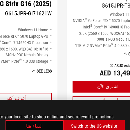
G Strix G16 (2025)
G615JPR-T
G615JPR-GI71621W
Windows 11
®
NVIDIA
GeForce RTX™ 5070 Lapt
®
Intel
Core™ i9-14900HX Pro
Windows 11 Home
16" 2.5K (2560 x 1600, WQXGA) 16
Force RTX™ 5070 Laptop GPU
300Hz ROG Nebula D
®
Core™ i7-14650HX Processor
®
1TB M.2 NVMe™ PCIe
4.0 SSD s
 (2560 x 1600, WQXGA) 16:10
240Hz ROG Nebula Display
®
NVMe™ PCIe
4.0 SSD storage
tooltip
AED 13,49
SEE LESS
اشتري الآن
أعرف أكثر
أعرف أكثر
to your local site to shop online and see relevant promotions.
قارن
قارن
البقاء هنا
Switch to the US website