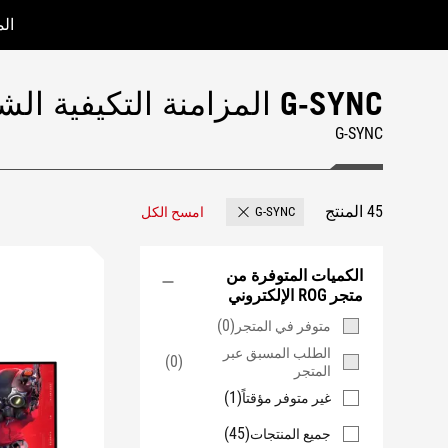
ال
Accessibility links
Accessibility Help
Skip to content
Skip to Menu
ASUS Footer
G-SYNC المزامنة التكيفية الشاشات
G-SYNC
45 المنتج
امسح الكل
G-SYNC
Remove G-SYNC
الكميات المتوفرة من
متجر ROG الإلكتروني
(0)
متوفر في المتجر
الطلب المسبق عبر
(0)
المتجر
(1)
غير متوفر مؤقتاً
(45)
جميع المنتجات