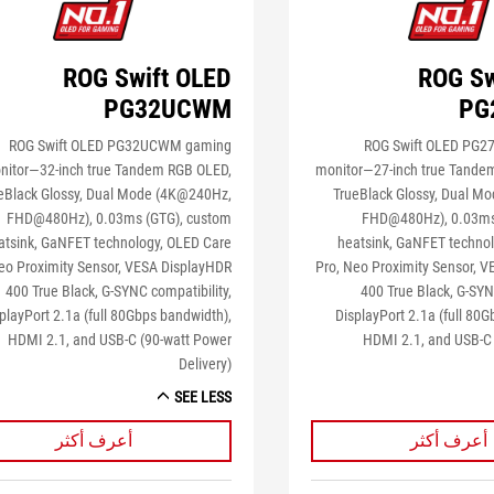
ROG Swift OLED
ROG Sw
PG32UCWM
PG
ROG Swift OLED PG32UCWM gaming
ROG Swift OLED PG
nitor―32-inch true Tandem RGB OLED,
monitor―27-inch true Tande
eBlack Glossy, Dual Mode (4K@240Hz,
TrueBlack Glossy, Dual M
FHD@480Hz), 0.03ms (GTG), custom
FHD@480Hz), 0.03ms
atsink, GaNFET technology, OLED Care
heatsink, GaNFET techno
eo Proximity Sensor, VESA DisplayHDR
Pro, Neo Proximity Sensor, 
400 True Black, G-SYNC compatibility,
400 True Black, G-SYN
playPort 2.1a (full 80Gbps bandwidth),
DisplayPort 2.1a (full 80
HDMI 2.1, and USB-C (90-watt Power
HDMI 2.1, and USB-C
Delivery)
SEE LESS
أعرف أكثر
أعرف أكثر