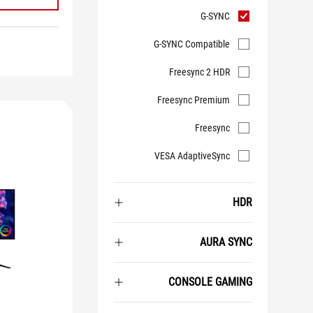
المزامنة
G-SYNC
التكيفية
G-SYNC Compatible
Freesync 2 HDR
Freesync Premium
Freesync
VESA AdaptiveSync
HDR
AURA SYNC
CONSOLE GAMING