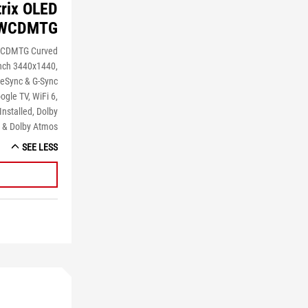
rix OLED
WCDMTG
WCDMTG Curved
nch 3440x1440,
eeSync & G-Sync
gle TV, WiFi 6,
nstalled, Dolby
n & Dolby Atmos
SEE LESS