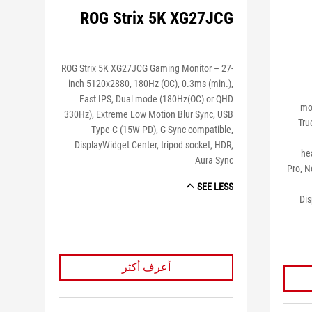
ROG Strix 5K XG27JCG
ROG Strix 5K XG27JCG Gaming Monitor – 27-
inch 5120x2880, 180Hz (OC), 0.3ms (min.),
Fast IPS, Dual mode (180Hz(OC) or QHD
mo
330Hz), Extreme Low Motion Blur Sync, USB
Tru
Type-C (15W PD), G-Sync compatible,
DisplayWidget Center, tripod socket, HDR,
he
Aura Sync
Pro, N
SEE LESS
Dis
أعرف أكثر