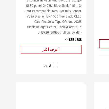
(31.5 inch viewable) 4K (3840 x 2160) QD-
OLED panel, 240 Hz, BlackShield™ film, G-
SYNC® compatible, Neo Proximity Sensor,
VESA DisplayHDR™ 500 True Black, OLED
Care Pro, 90 W Type-C®, and ASUS
DisplayWidget Center, DisplayPort™ 2.1a
UHBR20 (80Gbps full bandwidth)
SEE LESS
أعرف أكثر
قارن