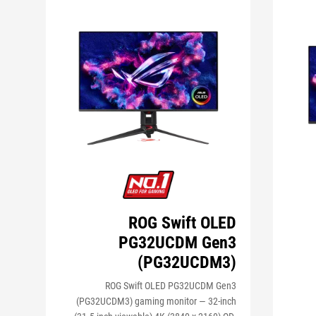
ROG Swift OLED
PG32UCDM Gen3
(PG32UCDM3)
ROG Swift OLED PG32UCDM Gen3
(PG32UCDM3) gaming monitor ― 32-inch