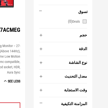
تسوق
(0)
Deals
G27ACMEG
حجم
 Monitor – 27-
الدقة
(Above 144Hz),
reme Low Motion
ync compatible,
نوع الشاشة
pod socket, HDR,
Aura Sync
معدل التحديث
SEE LESS
وقت الاستجابة
المزامنة التكيفية