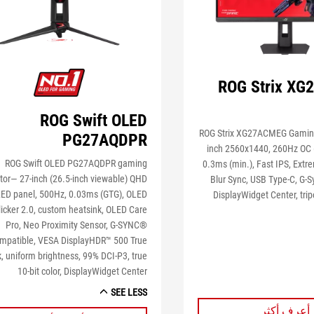
ROG Strix X
ROG Swift OLED
ROG Strix XG27ACMEG Gaming
PG27AQDPR
inch 2560x1440, 260Hz OC 
ROG Swift OLED PG27AQDPR gaming
0.3ms (min.), Fast IPS, Ext
tor― 27-inch (26.5-inch viewable) QHD
Blur Sync, USB Type-C, G-S
ED panel, 500Hz, 0.03ms (GTG), OLED
DisplayWidget Center, tri
licker 2.0, custom heatsink, OLED Care
Pro, Neo Proximity Sensor, G-SYNC®
mpatible, VESA DisplayHDR™ 500 True
, uniform brightness, 99% DCI-P3, true
10-bit color, DisplayWidget Center
SEE LESS
أعرف أكثر