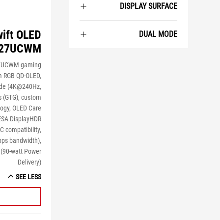
DISPLAY SURFACE
ift OLED
DUAL MODE
27UCWM
27UCWM gaming
m RGB QD-OLED,
ode (4K@240Hz,
 (GTG), custom
logy, OLED Care
VESA DisplayHDR
C compatibility,
Gbps bandwidth),
 (90-watt Power
Delivery)
SEE LESS