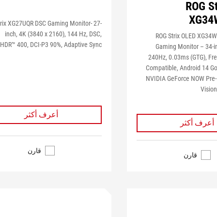
ROG St
XG34
rix XG27UQR DSC Gaming Monitor- 27-
inch, 4K (3840 x 2160), 144 Hz, DSC,
ROG Strix OLED XG34
yHDR™ 400, DCI-P3 90%, Adaptive Sync
Gaming Monitor – 34-i
240Hz, 0.03ms (GTG), Fr
Compatible, Android 14 Goo
NVIDIA GeForce NOW Pre-I
Visio
أعرف أكثر
أعرف أكثر
قارن
قارن