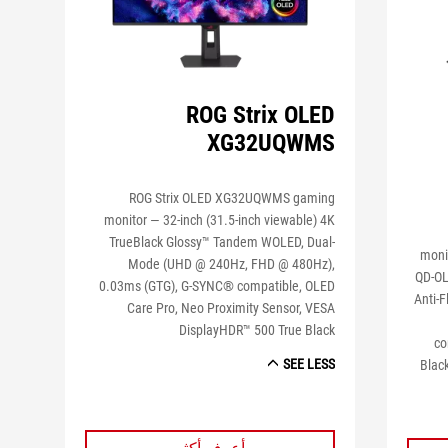
ROG Strix OLED
XG32UQWMS
ROG Strix OLED XG32UQWMS gaming
monitor ― 32-inch (31.5-inch viewable) 4K
TrueBlack Glossy™ Tandem WOLED, Dual-
moni
Mode (UHD @ 240Hz, FHD @ 480Hz),
QD-OL
0.03ms (GTG), G-SYNC® compatible, OLED
Anti-F
Care Pro, Neo Proximity Sensor, VESA
DisplayHDR™ 500 True Black
co
SEE LESS
Black