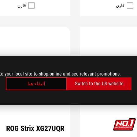
قارن
قارن
to your local site to shop online and see relevant promotions.
البقاء هنا
Switch to the US website
ROG Strix XG27UQR