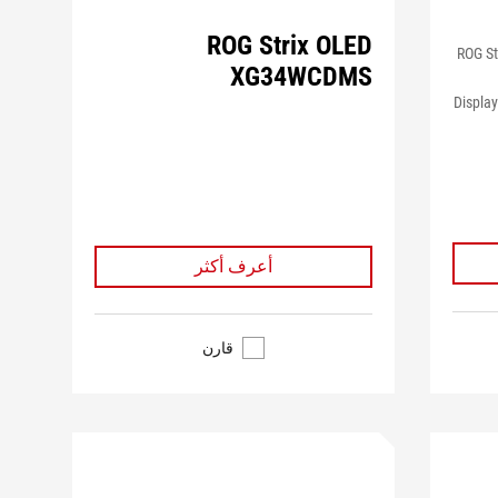
ROG Strix OLED
ROG St
XG34WCDMS
Displa
أعرف أكثر
قارن