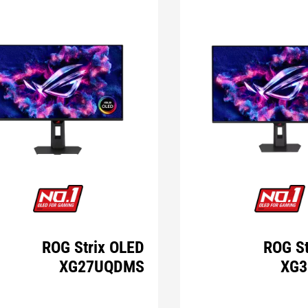
ROG Strix OLED
ROG St
XG27UQDMS
XG