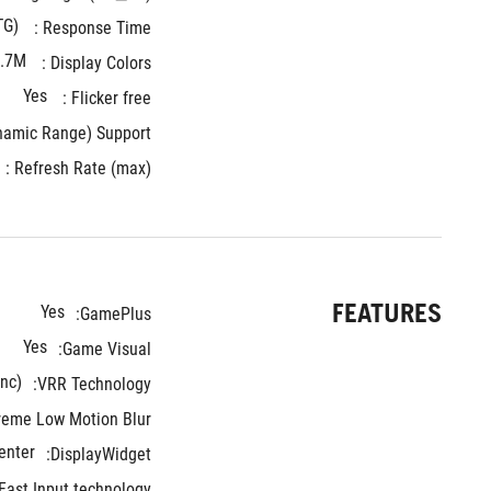
TG)
Response Time : 
.7M
Display Colors : 
Yes
Flicker free : 
mic Range) Support : 
Refresh Rate (max) : 
FEATURES
Yes
GamePlus:
Yes
Game Visual:
nc)
VRR Technology:
reme Low Motion Blur:
enter
DisplayWidget:
ast Input technology: