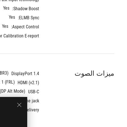
Yes
Shadow Boost:
Yes
ELMB Sync:
Yes
Aspect Control:
r Calibration E-report:
ميزات الصوت
HBR3)
DisplayPort 1.4
x 1 (FRL)
HDMI (v2.1)
 (DP Alt Mode)
USB-C
Yes
Earphone jack : 
USB-C Power Delivery : 