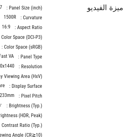
ميزة الفيديو
7
Panel Size (inch) : 
1500R
Curvature : 
16:9
Aspect Ratio : 
Color Space (DCI-P3) : 
Color Space (sRGB) : 
Fast VA
Panel Type : 
0x1440
Resolution : 
y Viewing Area (HxV) : 
are
Display Surface : 
.233mm
Pixel Pitch : 
㎡
Brightness (Typ.) : 
ightness (HDR, Peak) * : 
Contrast Ratio (Typ.) : 
ewing Angle (CR≧10) : 