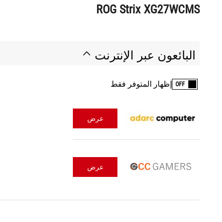
ROG Strix XG27WCMS
البائعون عبر الإنترنت
إظهار المتوفر فقط
OFF
عرض
عرض