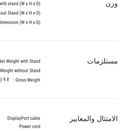
وزن
th stand (W x H x D) : 
ut Stand (W x H x D) : 
imension (W x H x D) : 
مستلزمات
et Weight with Stand : 
Weight without Stand : 
9.8 kg (21.61 lbs)
Gross Weight : 
الامتثال والمعايير
DisplayPort cable
Power cord