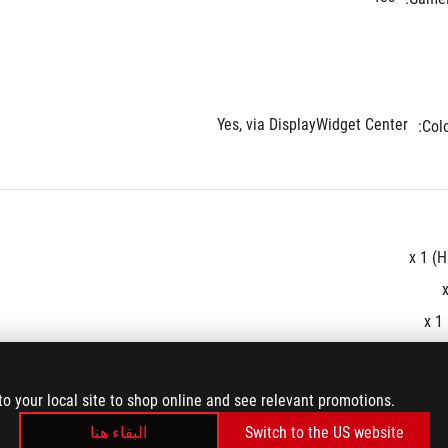
Yes, via DisplayWidget Center
Colo
x 1 (
x 1
15W
to your local site to shop online and see relevant promotions.
البقاء هنا
Switch to the US website