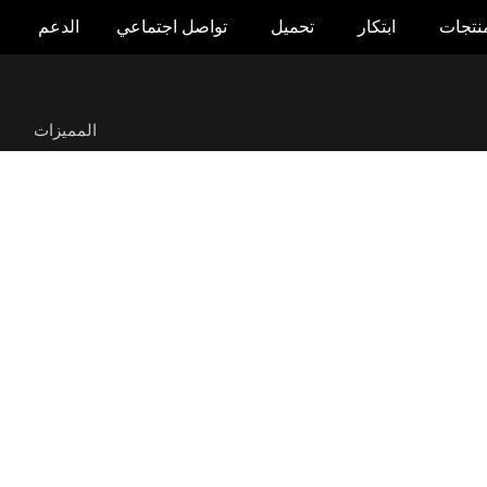
منتجات
ابتكار
تحميل
تواصل اجتماعي
الدعم
ROG Strix XG27WCMS
المميزات
ا