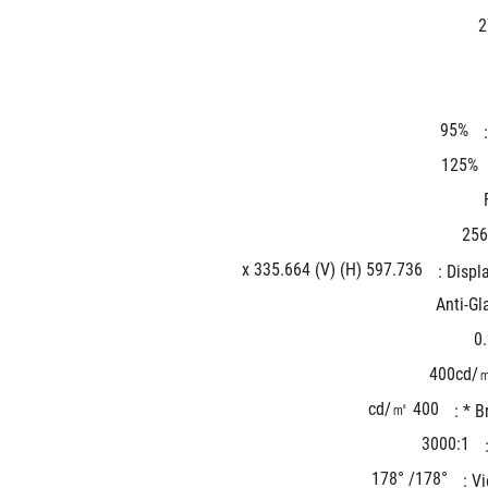
2
95%
125%
256
597.736 (H) x 335.664 (V)
Displa
Anti-Gl
0
400cd/
400 cd/㎡
Br
3000:1
178°/ 178°
Vi