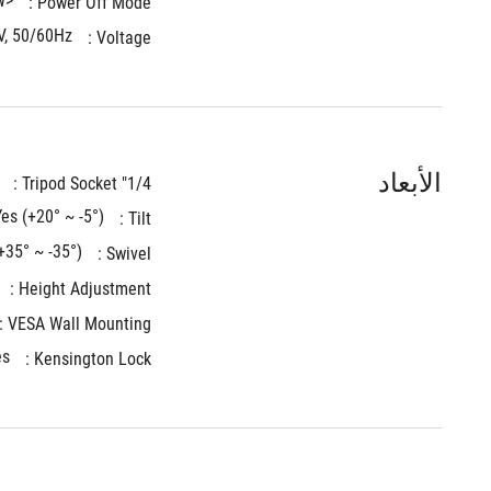
<0.3W
Power Off Mode : 
V, 50/60Hz
Voltage : 
الأبعاد
1/4" Tripod Socket : 
Yes (+20° ~ -5°)
Tilt : 
+35° ~ -35°)
Swivel : 
Height Adjustment : 
VESA Wall Mounting : 
es
Kensington Lock : 