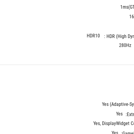
1ms(G
16
HDR10
HDR (High Dyna
280Hz
Yes (Adaptive-Sy
Yes
Ext
Yes, DisplayWidget C
Yes
GameF