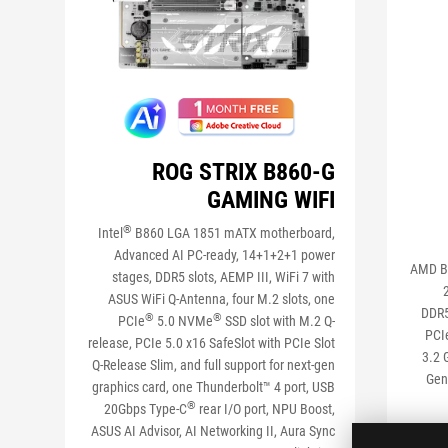
ROG STRIX B860-G
GAMING WIFI
®
Intel
B860 LGA 1851 mATX motherboard,
Advanced AI PC-ready, 14+1+2+1 power
AMD B6
stages, DDR5 slots, AEMP III, WiFi 7 with
ASUS WiFi Q-Antenna, four M.2 slots, one
DDR5
®
®
PCIe
5.0 NVMe
SSD slot with M.2 Q-
PCIe
release, PCIe 5.0 x16 SafeSlot with PCIe Slot
3.2 
Q-Release Slim, and full support for next-gen
Gen
graphics card, one Thunderbolt™ 4 port, USB
®
20Gbps Type-C
rear I/O port, NPU Boost,
ASUS AI Advisor, AI Networking II, Aura Sync