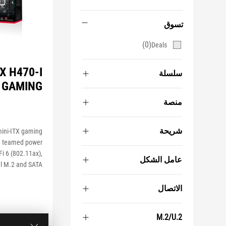
تسوق
(0)
Deals
X H470-I
سلسلة
GAMING
منصة
شريحة
ini-ITX gaming
g teamed power
Fi 6 (802.11ax),
عامل الشكل
l M.2 and SATA.
الاتصال
M.2/U.2