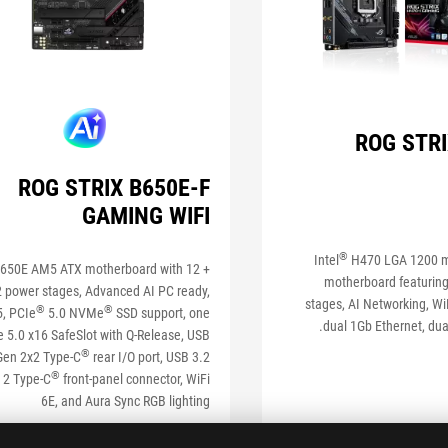
ROG STRI
ROG STRIX B650E-F
GAMING WIFI
®
Intel
H470 LGA 1200 m
50E AM5 ATX motherboard with 12 +
motherboard featurin
2 power stages, Advanced AI PC ready,
stages, AI Networking, Wi
®
®
, PCIe
5.0 NVMe
SSD support, one
dual 1Gb Ethernet, dua
 5.0 x16 SafeSlot with Q-Release, USB
®
Gen 2x2 Type-C
rear I/O port, USB 3.2
®
 2 Type-C
front-panel connector, WiFi
6E, and Aura Sync RGB lighting
SEE LESS