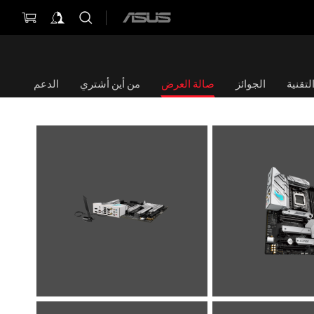
ASUS
home
logo
تقنية
الجوائز
صالة العرض
من أين أشتري
الدعم